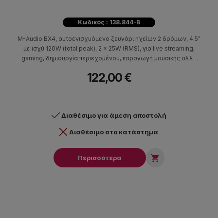
Κωδικός : 138.844-B
M-Audio BX4, αυτοενισχυόμενο ζευγάρι ηχείων 2 δρόμων, 4.5"
με ισχύ 120W (total peak), 2 x 25W (RMS), για live streaming,
gaming, δημιουργία περιεχομένου, παραγωγή μουσικής αλλά
και για εφαρμογές ψυχαγωγίας.
122,00 €
Διαθέσιμο για άμεση αποστολή
Διαθέσιμο στο κατάστημα

Περισσότερα