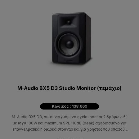
M-Audio BX5 D3 Studio Monitor (τεμάχιο)
Κωδικός : 138.669
M-Audio BX5 D3, αυτοενισχυόμενο ηχείo monitor 2 δρόμων, 5"
με ισχύ 100W και maximum SPL 110dB (peak) σχεδιασμένο για
επαγγελματικά ή οικιακά στούντιο και για χρήστες που απαιτούν
ρεαλιστικό ήχο.