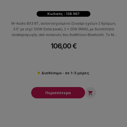
Κωδικός : 138.967
M-Audio BX3 BT, αυτοενισχυόμενο ζευγάρι ηχείων 2 δρόμων,
3.5" με ισχύ 120W (total peak), 2 x 25W (RMS), με δυνατότητα
αναπαραγωγής από συσκευές που διαθέτουν Bluetooth. To M-
Audio BX3 BT είναι ιδανικό για live streaming, gaming,
106,00 €
δημιουργία περιεχομένου, παραγωγή μουσικής αλλά και για
εφαρμογές ψυχαγωγίας.
Διαθέσιμο - σε 1-3 μέρες

Περισσότερα