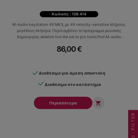
Κωδικός : 138.414
M-Audio keystation 49 MK3, με 49 velocity-sensitive πλήρους
μεγέθους πλήκτρα. Περιλαμβάνει το πρόγραμμα μουσικής
δημιουργίας ableton live lite και το pro tools/first M-audio
edition.
86,00 €
Διαθέσιμο για άμεση αποστολή
Διαθέσιμο στο κατάστημα

Περισσότερα
FILTER