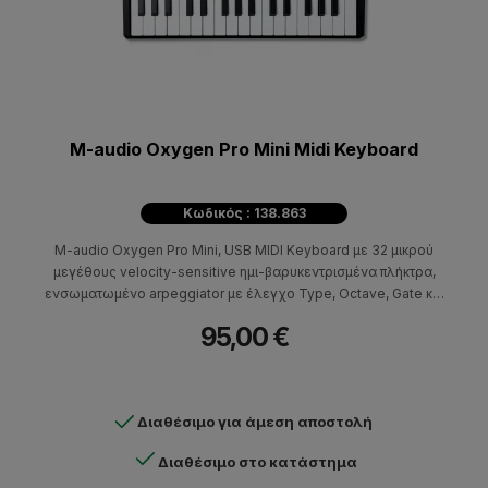
M-audio Oxygen Pro Mini Midi Keyboard
Κωδικός : 138.863
M-audio Oxygen Pro Mini, USB MIDI Keyboard με 32 μικρού
μεγέθους velocity-sensitive ημι-βαρυκεντρισμένα πλήκτρα,
ενσωματωμένο arpeggiator με έλεγχο Type, Octave, Gate και
Swing, 8 RGB αναθέσιμα pads και 4 αναθέσιμα faders.
95,00 €
Διαθέσιμο για άμεση αποστολή
Διαθέσιμο στο κατάστημα