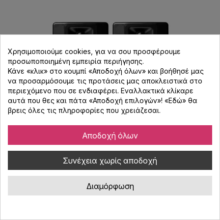
Χρησιμοποιούμε cookies, για να σου προσφέρουμε
προσωποποιημένη εμπειρία περιήγησης.
Κάνε «κλικ» στο κουμπί «Αποδοχή όλων» και βοήθησέ μας
να προσαρμόσουμε τις προτάσεις μας αποκλειστικά στο
περιεχόμενο που σε ενδιαφέρει. Εναλλακτικά κλίκαρε
αυτά που θες και πάτα «Αποδοχή επιλογών»! «
Εδώ
» θα
βρεις όλες τις πληροφορίες που χρειάζεσαι.
Αποδοχή όλων
M-AUDIO BX4BT (ΖΕΥΓΟΣ)
Συνέχεια χωρίς αποδοχή
Κωδικός : 138.968
M-Audio BX4 ΒΤ, αυτοενισχυόμενο ζευγάρι ηχείων 2 δρόμων,
Διαμόρφωση
4.5" με ισχύ 120W (total peak), 2 x 25W (RMS), με δυνατότητα
αναπαραγωγής από συσκευές που διαθέτουν Bluetooth. Το M-
Audio BX4 ΒΤ είναι ιδανικό για live streaming, gaming,