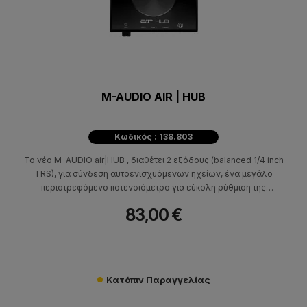
M-AUDIO AIR | HUB
Κωδικός : 138.803
Το νέο M-AUDIO air|HUB , διαθέτει 2 εξόδους (balanced 1/4 inch
TRS), για σύνδεση αυτοενισχυόμενων ηχείων, ένα μεγάλο
περιστρεφόμενο ποτενσιόμετρο για εύκολη ρύθμιση της
στάθμης, καθώς και έξοδο για ακουστικά με ανεξάρτητη ρύθμιση
83,00 €
στάθμης, ενώ συνδέεται μέσω USB και λειτουργεί σε PC και
MAC. Έχει μικρό μέγεθος, στιβαρή μεταλλική κατασκευή και
αποτελεί ιδανική λύση για να ακούσετε υψηλής ποιότητας ήχο
από οποιοδήποτε υπολογιστή.
Κατόπιν Παραγγελίας