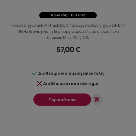
Κωδικός : 138.862
Η κάρτα ήχου usb M-Track DUO παρέχει ανάλυση ήχου 24-bit /
48kHz ιδανική για τη δημιουργία μουσικής σε οποιαδήποτε
συσκευή Mac, PC ή iOS.
57,00 €
Διαθέσιμο για άμεση αποστολή
Διαθέσιμο στο κατάστημα

Περισσότερα