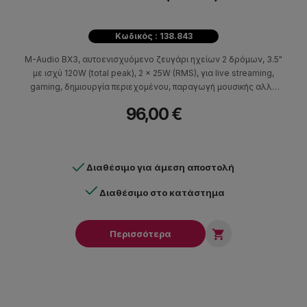
Κωδικός : 138.843
M-Audio BX3, αυτοενισχυόμενο ζευγάρι ηχείων 2 δρόμων, 3.5"
με ισχύ 120W (total peak), 2 x 25W (RMS), για live streaming,
gaming, δημιουργία περιεχομένου, παραγωγή μουσικής αλλά
και για εφαρμογές ψυχαγωγίας.
96,00 €
Διαθέσιμο για άμεση αποστολή
Διαθέσιμο στο κατάστημα

Περισσότερα