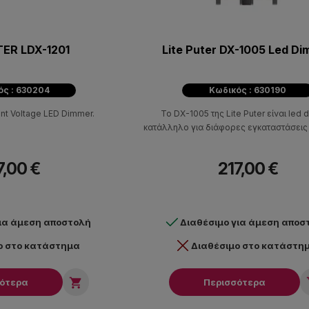
TER LDX-1201
Lite Puter DX-1005 Led D
ός : 630204
Κωδικός : 630190
nt Voltage LED Dimmer.
To DX-1005 της Lite Puter είναι led
κατάλληλο για διάφορες εγκαταστάσεις
7,00 €
217,00 €
για άμεση αποστολή
Διαθέσιμο για άμεση αποσ
ο στο κατάστημα
Διαθέσιμο στο κατάστη

σότερα
Περισσότερα