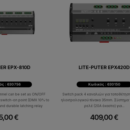
TER EPX-810D
LITE-PUTER EPX420D
ός : 630756
Κωδικός : 630150
nnel can be set as ON/OFF
Switch pack 4 καναλιών για τοποθέτησ
e switch-on point (DMX 10% to
ηλεκτρολογικού πίνακα 35mm. Σύστημα
and durable latching relay
ρελέ (20Α έκαστο) για...
5,00 €
409,00 €