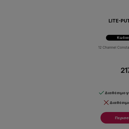
LITE-PU
Κωδικ
12 Channel Consta
21
Διαθέσιμο 
Διαθέσιμ
Περισ