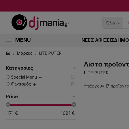
Όλα
MENU
ΝΕΕΣ ΑΦΙΞΕΙΣ
ΔΗΜΟ
Μάρκες
LITE PUTER
Λίστα προϊόν
Κατηγορίες
LITE PUTER
Special Menu
2
Φωτισμός
15
Υπάρχουν 17 προϊόντα
Price
171
€
1081
€