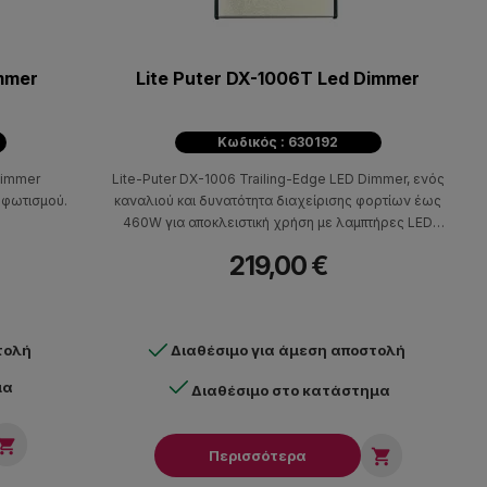
immer
Lite Puter DX-1006Τ Led Dimmer
Κωδικός : 630192
 dimmer
Lite-Puter DX-1006 Trailing-Edge LED Dimmer, ενός
 φωτισμού.
καναλιού και δυνατότητα διαχείρισης φορτίων έως
460W για αποκλειστική χρήση με λαμπτήρες LED
230V των οποίων η λειτουργία ανταποκρίνεται σε
219,00 €
leading edge τεχνολογία.
τολή
Διαθέσιμο για άμεση αποστολή
μα
Διαθέσιμο στο κατάστημα


Περισσότερα