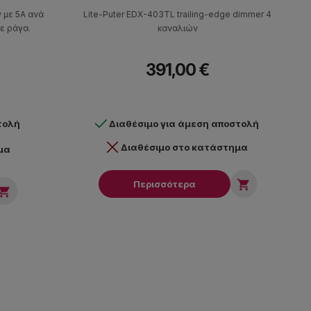
 με 5Α ανά
Lite-Puter EDX-403TL trailing-edge dimmer 4
ε ράγα.
καναλιών
391,00 €
τολή
Διαθέσιμο για άμεση αποστολή
Διαθέσιμο στο κατάστημα
μα

Περισσότερα
