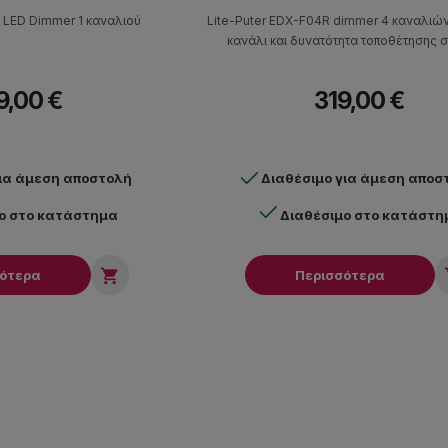
0 LED Dimmer 1 καναλιού
Lite-Puter EDX-F04R dimmer 4 καναλιών
κανάλι και δυνατότητα τοποθέτησης σ
9,00 €
319,00 €
για άμεση αποστολή
Διαθέσιμο για άμεση αποσ
ο στο κατάστημα
Διαθέσιμο στο κατάστη

σότερα
Περισσότερα