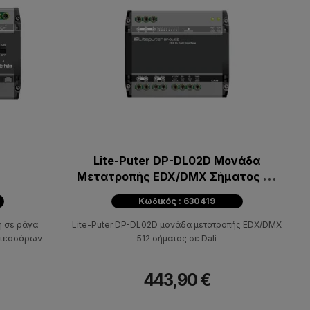
Lite-Puter DP-DL02D Μονάδα
Μετατροπής EDX/DMX Σήματος σε
Dali
Κωδικός : 630419
η σε ράγα
Lite-Puter DP-DL02D μονάδα μετατροπής EDX/DMX
 τεσσάρων
512 σήματος σε Dali
443,90 €