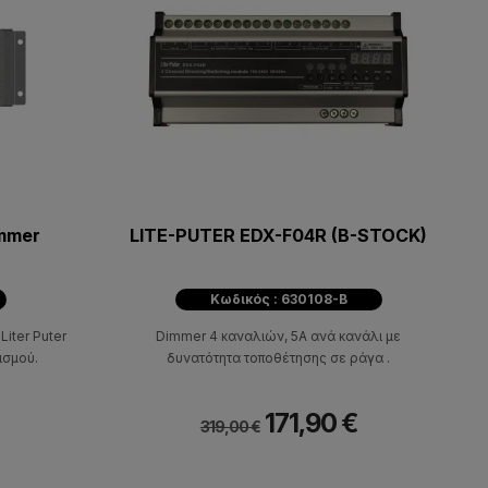
immer
LITE-PUTER EDX-F04R (B-STOCK)
Κωδικός : 630108-B
iter Puter
Dimmer 4 καναλιών, 5Α ανά κανάλι με
ισμού.
δυνατότητα τοποθέτησης σε ράγα .
171,90 €
319,00 €