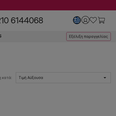
210 6144068
S
Εξέλιξη παραγγελίας

 κατά:
Τιμή Αύξουσα