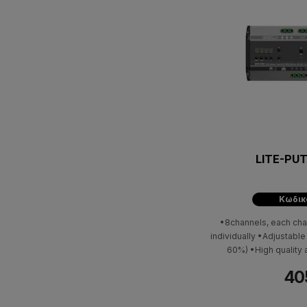
LITE-PU
Κωδικ
•8channels, each cha
individually •Adjustabl
60%) •High quality 
40