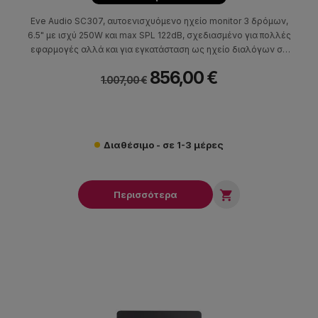
Eve Audio SC307, αυτοενισχυόμενο ηχείο monitor 3 δρόμων,
6.5" με ισχύ 250W και max SPL 122dB, σχεδιασμένο για πολλές
εφαρμογές αλλά και για εγκατάσταση ως ηχείο διαλόγων σε
σύστημα οικιακού κινηματογράφου.
856,00 €
1.007,00 €
Διαθέσιμο - σε 1-3 μέρες

Περισσότερα