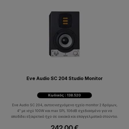
Eve Audio SC 204 Studio Monitor
Κωδικός : 138.520
Eve Audio SC 204, αυτοενισχυόμενο ηχείο monitor 2 δρόμων,
4" με ισχύ 100W και max SPL 106dB σχεδιασμένο για να
αποδίδει εξαιρετικό ήχο σε οικιακά και επαγγελματικά στούντιο.
242,00 €