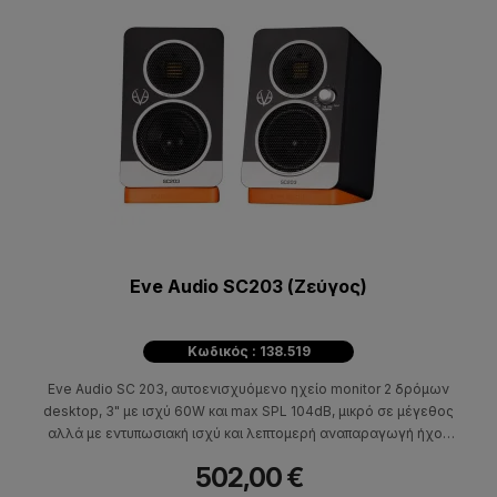
Eve Audio SC203 (Ζεύγος)
Κωδικός : 138.519
Eve Audio SC 203, αυτοενισχυόμενο ηχείο monitor 2 δρόμων
desktop, 3" με ισχύ 60W και max SPL 104dB, μικρό σε μέγεθος
αλλά με εντυπωσιακή ισχύ και λεπτομερή αναπαραγωγή ήχου
σχεδιασμένα για τοποθέτηση σε γραφείο και χρήση για gaming,
502,00 €
home cinema αλλά και studio monitoring.