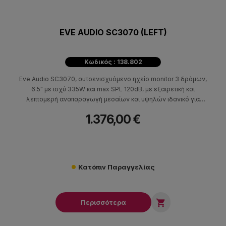
EVE AUDIO SC3070 (LEFT)
Κωδικός : 138.802
Eve Audio SC3070, αυτοενισχυόμενο ηχείο monitor 3 δρόμων,
6.5" με ισχύ 335W και max SPL 120dB, με εξαιρετική και
λεπτομερή αναπαραγωγή μεσαίων και υψηλών ιδανικό για
επαγγελματικές ηχογραφήσεις και mastering.
1.376,00 €
Κατόπιν Παραγγελίας

Περισσότερα