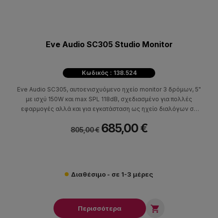
Eve Audio SC305 Studio Monitor
Κωδικός : 138.524
Eve Audio SC305, αυτοενισχυόμενο ηχείο monitor 3 δρόμων, 5"
με ισχύ 150W και max SPL 118dB, σχεδιασμένο για πολλές
εφαρμογές αλλά και για εγκατάσταση ως ηχείο διαλόγων σε
σύστημα οικιακού κινηματογράφου.
685,00 €
805,00 €
Διαθέσιμο - σε 1-3 μέρες

Περισσότερα