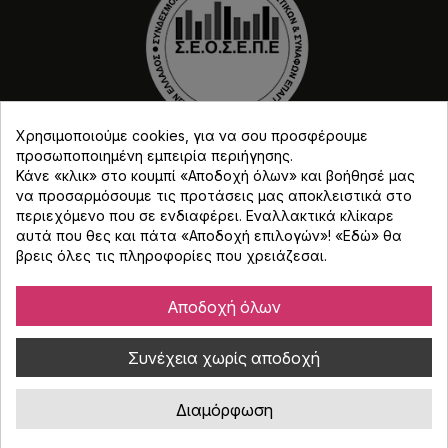
Χρησιμοποιούμε cookies, για να σου προσφέρουμε
προσωποποιημένη εμπειρία περιήγησης.
Κάνε «κλικ» στο κουμπί «Αποδοχή όλων» και βοήθησέ μας
να προσαρμόσουμε τις προτάσεις μας αποκλειστικά στο
περιεχόμενο που σε ενδιαφέρει. Εναλλακτικά κλίκαρε
αυτά που θες και πάτα «Αποδοχή επιλογών»! «
Εδώ
» θα
βρεις όλες τις πληροφορίες που χρειάζεσαι.
Copyright © Djmania 2026 / Οι τιμές περιλαμβάνουν
ΦΠΑ 24% εκτός και αν αναγράφεται διαφορετικά.
Αποδοχή όλων
Συνέχεια χωρίς αποδοχή
Διαμόρφωση
Κατασκευή eshop