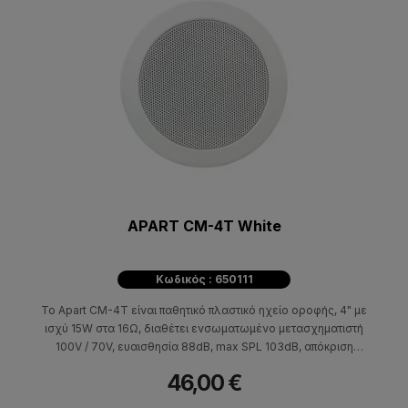
APART CM-4Τ White
Κωδικός : 650111
Το Apart CM-4T είναι παθητικό πλαστικό ηχείο οροφής, 4" με
ισχύ 15W στα 16Ω, διαθέτει ενσωματωμένο μετασχηματιστή
100V / 70V, ευαισθησία 88dB, max SPL 103dB, απόκριση
συχνότητας 90Hz-19kHz. Έχει βάθος τοποθέτησης 74mm και
46,00 €
διάμετρο οπής 108mm.