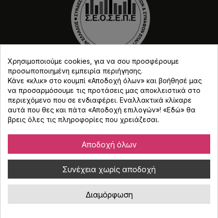
Χρησιμοποιούμε cookies, για να σου προσφέρουμε
προσωποποιημένη εμπειρία περιήγησης.
Κάνε «κλικ» στο κουμπί «Αποδοχή όλων» και βοήθησέ μας
να προσαρμόσουμε τις προτάσεις μας αποκλειστικά στο
περιεχόμενο που σε ενδιαφέρει. Εναλλακτικά κλίκαρε
αυτά που θες και πάτα «Αποδοχή επιλογών»! «
Εδώ
» θα
Copyright © Djmania 2026 / Οι τιμές περιλαμβάνουν
βρεις όλες τις πληροφορίες που χρειάζεσαι.
ΦΠΑ 24% εκτός και αν αναγράφεται διαφορετικά.
Αποδοχή όλων
Συνέχεια χωρίς αποδοχή
Διαμόρφωση
Κατασκευή eshop