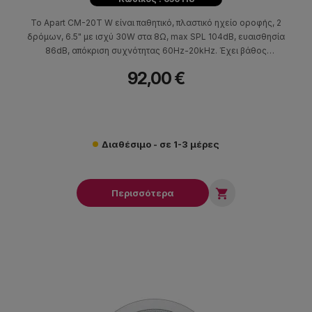
Το Apart CM-20T W είναι παθητικό, πλαστικό ηχείο οροφής, 2
δρόμων, 6.5" με ισχύ 30W στα 8Ω, max SPL 104dB, ευαισθησία
86dB, απόκριση συχνότητας 60Hz-20kHz. Έχει βάθος
τοποθέτησης 80mm και διάμετρο οπής 186mm.
92,00 €
Διαθέσιμο - σε 1-3 μέρες

Περισσότερα