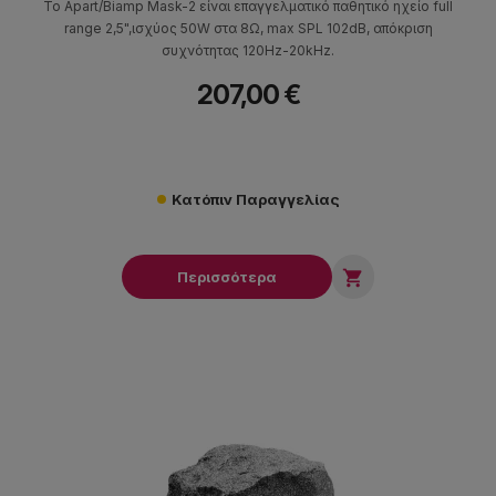
Το Apart/Biamp Mask-2 είναι επαγγελματικό παθητικό ηχείο full
range 2,5",ισχύος 50W στα 8Ω, max SPL 102dB, απόκριση
συχνότητας 120Hz-20kHz.
207,00 €
Κατόπιν Παραγγελίας

Περισσότερα