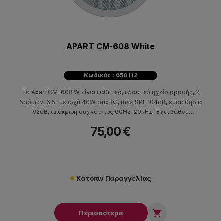
APART CM-608 White
Κωδικός : 650112
Το Apart CM-608 W είναι παθητικό, πλαστικό ηχείο οροφής, 2
δρόμων, 6.5" με ισχύ 40W στα 8Ω, max SPL 104dB, ευαισθησία
92dB, απόκριση συχνότητας 60Hz-20kHz. Έχει βάθος
τοποθέτησης 75mm και διάμετρο οπής 186mm.
75,00 €
Κατόπιν Παραγγελίας

Περισσότερα