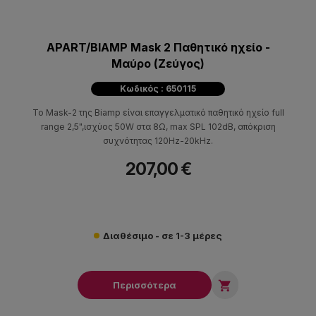
APART/BIAMP Mask 2 Παθητικό ηχείο -
Μαύρο (Ζεύγος)
Κωδικός : 650115
Το Mask-2 της Biamp είναι επαγγελματικό παθητικό ηχείο full
range 2,5",ισχύος 50W στα 8Ω, max SPL 102dB, απόκριση
συχνότητας 120Hz-20kHz.
207,00 €
Διαθέσιμο - σε 1-3 μέρες

Περισσότερα