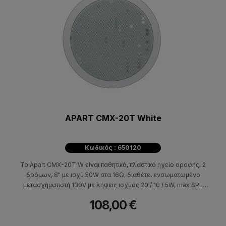
APART CMX-20T White
Κωδικός : 650120
Το Apart CMX-20T W είναι παθητικό, πλαστικό ηχείο οροφής, 2
δρόμων, 8" με ισχύ 50W στα 16Ω, διαθέτει ενσωματωμένο
μετασχηματιστή 100V με λήψεις ισχύος 20 / 10 / 5W, max SPL
108dB, ευαισθησία 88dB, απόκριση συχνότητας 50Hz-20kHz.
108,00 €
Έχει βάθος τοποθέτησης 87mm και διάμετρο οπής 223mm.