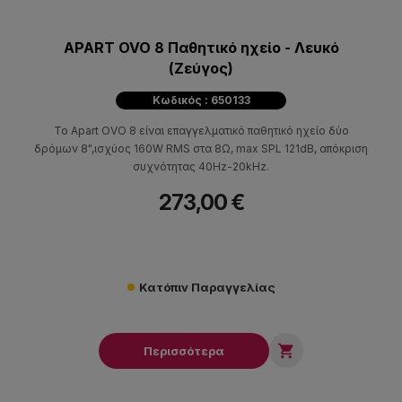
APART OVO 8 Παθητικό ηχείο - Λευκό
(Ζεύγος)
Κωδικός : 650133
Το Apart OVO 8 είναι επαγγελματικό παθητικό ηχείο δύο
δρόμων 8",ισχύος 160W RMS στα 8Ω, max SPL 121dB, απόκριση
συχνότητας 40Hz-20kHz.
273,00 €
Κατόπιν Παραγγελίας

Περισσότερα