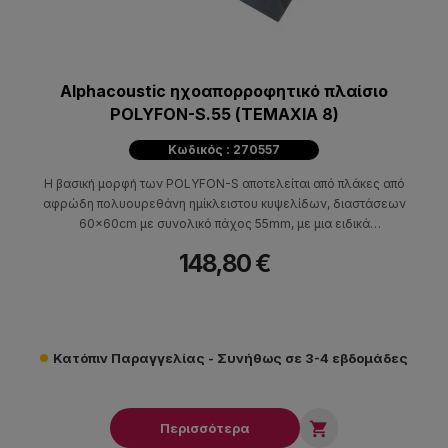
Alphacoustic ηχοαπορροφητικό πλαίσιο
POLYFON-S.55 (ΤΕΜΑΧΙΑ 8)
Κωδικός : 270557
Η βασική μορφή των POLYFON-S αποτελείται από πλάκες από
αφρώδη πολυουρεθάνη ημίκλειστου κυψελίδων, διαστάσεων
60x60cm με συνολικό πάχος 55mm, με μια ειδικά
διαμορφωμένη επιφάνεια για μεγαλύτερη ηχοαπορρόφηση με
148,80 €
εντυπωσιακό πρωτοποριακό σχεδιασμό.
Κατόπιν Παραγγελίας - Συνήθως σε 3-4 εβδομάδες

Περισσότερα