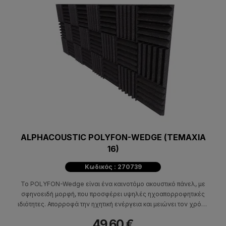
ALPHACOUSTIC POLYFON-WEDGE (ΤΕΜΑΧΙΑ
16)
Κωδικός : 270739
To POLYFON-Wedge είναι ένα καινοτόμο ακουστικό πάνελ, με
σφηνοειδή μορφή, που προσφέρει υψηλές ηχοαπορροφητικές
ιδιότητες. Απορροφά την ηχητική ενέργεια και μειώνει τον χρόνο
αντήχησης.
49,60 €