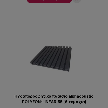
Ηχοαπορροφητικό πλαίσιο alphacoustic
POLYFON-LINEAR.55 (6 τεμαχια)