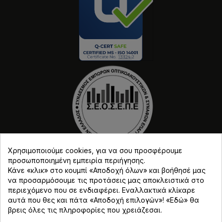
Χρησιμοποιούμε cookies, για να σου προσφέρουμε
προσωποποιημένη εμπειρία περιήγησης.
Κάνε «κλικ» στο κουμπί «Αποδοχή όλων» και βοήθησέ μας
να προσαρμόσουμε τις προτάσεις μας αποκλειστικά στο
περιεχόμενο που σε ενδιαφέρει. Εναλλακτικά κλίκαρε
αυτά που θες και πάτα «Αποδοχή επιλογών»! «
Εδώ
» θα
Copyright © Djmania 2026 / Οι τιμές περιλαμβάνουν
βρεις όλες τις πληροφορίες που χρειάζεσαι.
ΦΠΑ 24% εκτός και αν αναγράφεται διαφορετικά.