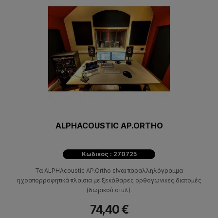
ALPHACOUSTIC AP.ORTHO
Κωδικός : 270725
Τα ALPHAcoustic AP.Ortho είναι παραλληλόγραμμα
ηχοαπορροφητικά πλαίσια με ξεκάθαρες ορθογωνικές διατομές
(δωρικού στυλ).
74,40 €