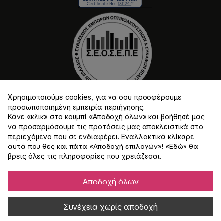
Χρησιμοποιούμε cookies, για να σου προσφέρουμε
προσωποποιημένη εμπειρία περιήγησης.
Κάνε «κλικ» στο κουμπί «Αποδοχή όλων» και βοήθησέ μας
να προσαρμόσουμε τις προτάσεις μας αποκλειστικά στο
περιεχόμενο που σε ενδιαφέρει. Εναλλακτικά κλίκαρε
αυτά που θες και πάτα «Αποδοχή επιλογών»! «
Εδώ
» θα
Copyright © Djmania 2026 / Οι τιμές περιλαμβάνουν
βρεις όλες τις πληροφορίες που χρειάζεσαι.
ΦΠΑ 24% εκτός και αν αναγράφεται διαφορετικά.
Αποδοχή όλων
Συνέχεια χωρίς αποδοχή