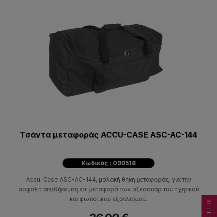
Τσάντα μεταφοράς ACCU-CASE ASC-AC-144
Κωδικός : 090518
Accu-Case ASC-AC-144, μαλακή θήκη μεταφοράς, για την
ασφαλή αποθήκευση και μεταφορά των αξεσουάρ του ηχητικού
και φωτιστικού εξοπλισμού.
FILTER