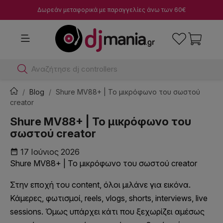
Δωρεάν μεταφορικά με παραγγελίες άνω των 60€
Αναζήτησε dj controllers
Blog
Shure MV88+ | Το μικρόφωνο του σωστού
creator
Shure MV88+ | Το μικρόφωνο του
σωστού creator
17 Ιούνιος 2026
date_range
Shure MV88+ | Το μικρόφωνο του σωστού creator
Στην εποχή του content, όλοι μιλάνε για εικόνα.
Κάμερες, φωτισμοί, reels, vlogs, shorts, interviews, live
sessions. Όμως υπάρχει κάτι που ξεχωρίζει αμέσως