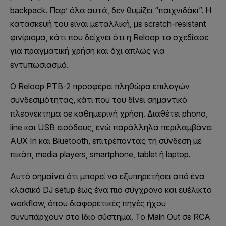
backpack. Παρ’ όλα αυτά, δεν θυμίζει “παιχνιδάκι”. Η
κατασκευή του είναι μεταλλική, με scratch-resistant
φινίρισμα, κάτι που δείχνει ότι η Reloop το σχεδίασε
για πραγματική χρήση και όχι απλώς για
εντυπωσιασμό.
Ο Reloop PTB-2 προσφέρει πληθώρα επιλογών
συνδεσιμότητας, κάτι που του δίνει σημαντικό
πλεονέκτημα σε καθημερινή χρήση. Διαθέτει phono,
line και USB εισόδους, ενώ παράλληλα περιλαμβάνει
AUX In και Bluetooth, επιτρέποντας τη σύνδεση με
πικάπ, media players, smartphone, tablet ή laptop.
Αυτό σημαίνει ότι μπορεί να εξυπηρετήσει από ένα
κλασικό DJ setup έως ένα πιο σύγχρονο και ευέλικτο
workflow, όπου διαφορετικές πηγές ήχου
συνυπάρχουν στο ίδιο σύστημα. Το Main Out σε RCA