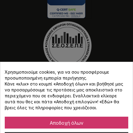
Χρησιμοποιούμε cookies, για να σου προσφέρουμε
προσωποποιημένη εμπειρία περιήγησης.
Κάνε «κλικ» στο κουμπί «Αποδοχή όλων» και βοήθησέ μας
να προσαρμόσουμε τις προτάσεις μας αποκλειστικά στο
περιεχόμενο που σε ενδιαφέρει. Εναλλακτικά κλίκαρε
αυτά που θες και πάτα «Αποδοχή επιλογών»! «
Εδώ
» θα
Copyright © Djmania 2026 / Οι τιμές περιλαμβάνουν
βρεις όλες τις πληροφορίες που χρειάζεσαι.
ΦΠΑ 24% εκτός και αν αναγράφεται διαφορετικά.
Αποδοχή όλων