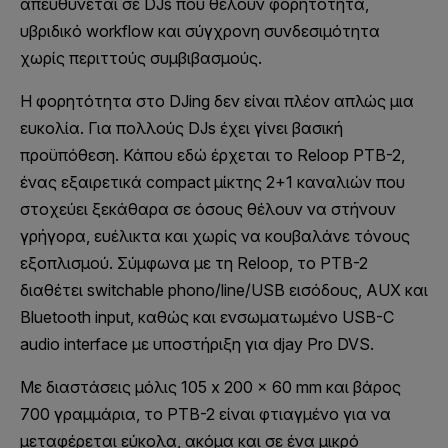
απευθύνεται σε DJs που θέλουν φορητότητα,
υβριδικό workflow και σύγχρονη συνδεσιμότητα
χωρίς περιττούς συμβιβασμούς.
Η φορητότητα στο DJing δεν είναι πλέον απλώς μια
ευκολία. Για πολλούς DJs έχει γίνει βασική
προϋπόθεση. Κάπου εδώ έρχεται το Reloop PTB-2,
ένας εξαιρετικά compact μίκτης 2+1 καναλιών που
στοχεύει ξεκάθαρα σε όσους θέλουν να στήνουν
γρήγορα, ευέλικτα και χωρίς να κουβαλάνε τόνους
εξοπλισμού. Σύμφωνα με τη Reloop, το PTB-2
διαθέτει switchable phono/line/USB εισόδους, AUX και
Bluetooth input, καθώς και ενσωματωμένο USB-C
audio interface με υποστήριξη για djay Pro DVS.
Με διαστάσεις μόλις 105 x 200 x 60 mm και βάρος
700 γραμμάρια, το PTB-2 είναι φτιαγμένο για να
μεταφέρεται εύκολα, ακόμα και σε ένα μικρό