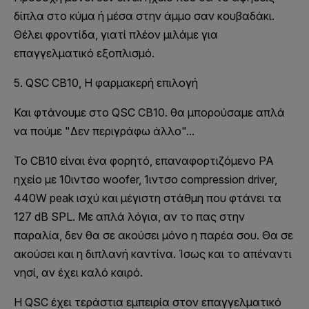
δίπλα στο κύμα ή μέσα στην άμμο σαν κουβαδάκι.
Θέλει φροντίδα, γιατί πλέον μιλάμε για
επαγγελματικό εξοπλισμό.
5. QSC CB10, Η φαρμακερή επιλογή
Και φτάνουμε στο QSC CB10. θα μπορούσαμε απλά
να πούμε "Δεν περιγράφω άλλο"...
Το CB10 είναι ένα φορητό, επαναφορτιζόμενο PA
ηχείο με 10ιντσο woofer, 1ιντσο compression driver,
440W peak ισχύ και μέγιστη στάθμη που φτάνει τα
127 dB SPL. Με απλά λόγια, αν το πας στην
παραλία, δεν θα σε ακούσει μόνο η παρέα σου. Θα σε
ακούσει και η διπλανή καντίνα. Ίσως και το απέναντι
νησί, αν έχει καλό καιρό.
Η QSC έχει τεράστια εμπειρία στον επαγγελματικό