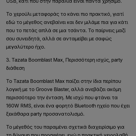
USB, κάτι που στην παραλία είναι πάντα χρήσιμο.
Το χερούλι μεταφοράς το κάνει πιο πρακτικό, γιατί
εδώ το μέγεθος ανεβαίνει και δεν μιλάμε πια για κάτι
που το πετάς απλά σε μια τσάντα. Το παίρνεις μαζί
σου συνειδητά, αλλά σε ανταμείβει με σαφώς
μεγαλύτερο ήχο.
3. Tazata Boomblast Max, Περισσότερη ισχύς, party
διάθεση
Το Tazata Boomblast Max παίζει στην ίδια περίπου
λογική με το Groove Blaster, αλλά ανεβάζει ακόμη
περισσότερο την ένταση. Με ισχύ που φτάνει τα
160W RMS, είναι ένα φορητό Bluetooth ηχείο που έχει
ξεκάθαρα party προσανατολισμό.
Το μέγεθός του παραμένει σχετικά διαχειρίσιμο για
τη δύναμη που προσφέρει, ενώ η πρακτική χειρολαβή