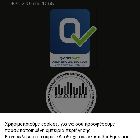
+30 210 614 4068
Χρησιμοποιούμε cookies, για να σου προσφέρουμε
προσωποποιημένη εμπειρία περιήγησης.
Κάνε «κλικ» στο κουμπί «Αποδοχή όλων» και βοήθησέ μας