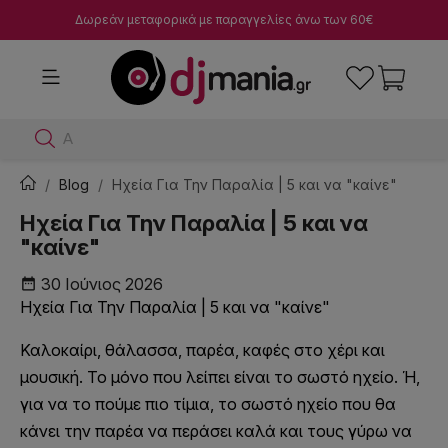
Δωρεάν μεταφορικά με παραγγελίες άνω των 60€
Αναζή
Blog
Ηχεία Για Την Παραλία | 5 και να "καίνε"
Ηχεία Για Την Παραλία | 5 και να
"καίνε"
30 Ιούνιος 2026
date_range
Ηχεία Για Την Παραλία | 5 και να "καίνε"
Καλοκαίρι, θάλασσα, παρέα, καφές στο χέρι και
μουσική. Το μόνο που λείπει είναι το σωστό ηχείο. Ή,
για να το πούμε πιο τίμια, το σωστό ηχείο που θα
κάνει την παρέα να περάσει καλά και τους γύρω να