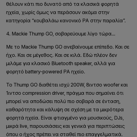
θέλουν κάτι πιο δυνατό από τα κλασικά φορητά
ηχεία, χωρίς όμως να περάσουν ακόμα στην
κατηγορία “κουβαλάω κανονικό PA στην παραλία”.
4. Mackie Thump GO, σοβαρεύουμε λίγο τώρα...
Με το Mackie Thump GO ανεβαίνουμε επίπεδο. Και σε
ήχο. Και σε μέγεθος. Και σε κιλά. Εδώ πλέον δεν
μιλάμε για κλασικό Bluetooth speaker, αλλά για
φορητό battery-powered PA ηχείο.
Το Thump GO διαθέτει ισχύ 200W, 8ιντσο woofer και
1ιντσο compression driver, πράγμα που σημαίνει ότι
μπορεί να αποδώσει πολύ πιο σοβαρά σε ένταση,
καθαρότητα και κάλυψη σε σχέση με τα μικρότερα
φορητά ηχεία. Είναι φτιαγμένο για μουσικούς, DJs,
μικρά live, παρουσιάσεις και γενικά για περιπτώσεις
όπου ο ήχος πρέπει να σταθεί πιο επαγγελματικά.