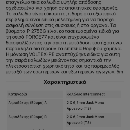
επαγγελματικά καλώδια υψηλής απόδοσης
σχεδιασμένα για χρήση σε απαιτητικές εφαρμογές.
Το καλώδιο είναι εύκαμπτο, η δομή στο εξωτερικό
περίβλημα είναι ειδικά μελετημένη για να παρέχει
ασφαλή σύνδεση στις συσκευές ή στα όργανα. Τα
βύσματα P-275BG είναι κατασκευασμένα ειδικά για
τη σειρά FORCE77 και είναι επιχρυσωμένα
διασφαλίζοντας την άριστη μετάδοση του ήχου ενώ
παράλληλα διατηρούν τα επίπεδα θορύβου χαμηλά.
Η μόνωση VOLTEX-PE αναπτύχθηκε ειδικά για αυτή
την σειρά καλωδίων μειώνοντας σημαντικά την
ηλεκτροστατική χωρητικότητα και τις παρεμωολές
μεταξύ των εσωτερικών και εξωτερικών αγωγών, 5m
Χαρακτηριστικά
Κατηγορία
Καλώδιο Interconnect
Ακροδέκτης (βύσμα) A
2 X 6,3mm Jack Mono
Αρσενικό (TS)
Ακροδέκτης (βύσμα) Β
2 X 6,3mm Jack Mono
Αρσενικό (TS)