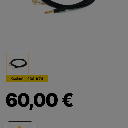
Κωδικός :
138.974
60,00 €