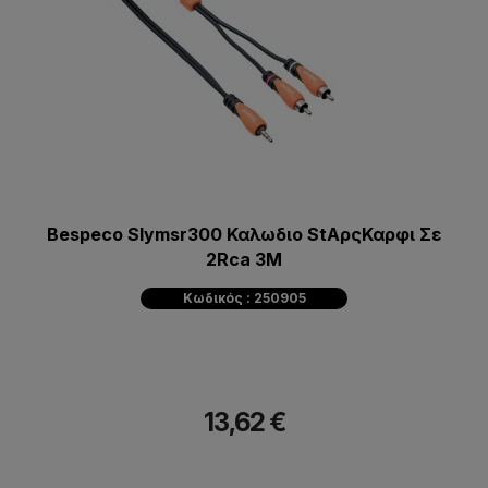
Bespeco Slymsr300 Καλωδιο StΑρςΚαρφι Σε
2Rca 3Μ
Κωδικός : 250905
13,62 €