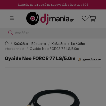
Δωρεάν μεταφορικά με παραγγελίες άνω των 60€
Αναζήτησε dj μ
Καλώδια - Βύσματα
Καλώδια
Καλώδια
Interconnect
Oyaide Neo FORCE’77 LS/5.0m
Oyaide Neo FORCE’77 LS/5.0m