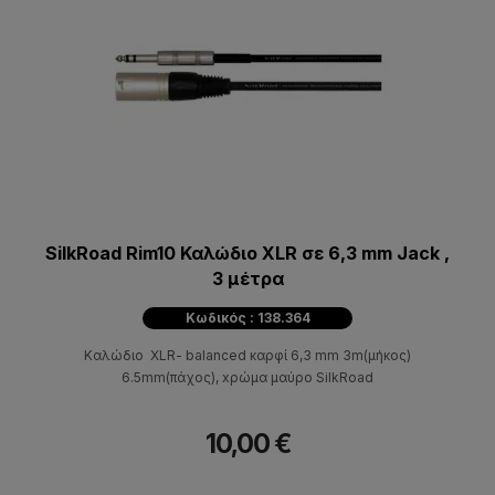
SilkRoad Rim10 Καλώδιο XLR σε 6,3 mm Jack ,
3 μέτρα
Κωδικός : 138.364
Καλώδιο XLR- balanced καρφί 6,3 mm 3m(μήκος)
6.5mm(πάχος), xρώμα μαύρο SilkRoad
10,00 €