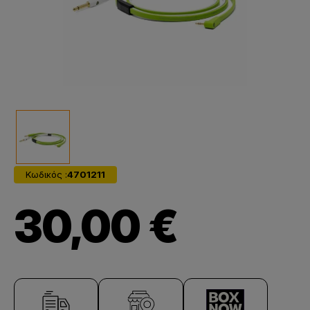
Κωδικός :
4701211
30,00 €