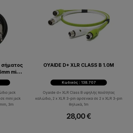
ο σήματος
OYAIDE D+ XLR CLASS B 1.0M
5mm mini
m
Κωδικός : 138.707
ώδιο jack
Oyaide d+ XLR Class B υψηλής ποιότητας
ε mini jack
καλώδιο, 2 x XLR 3-pin αρσενικα σε 2 x XLR 3-pin
5mm, 3m
θηλυκά, 1m
28,00 €