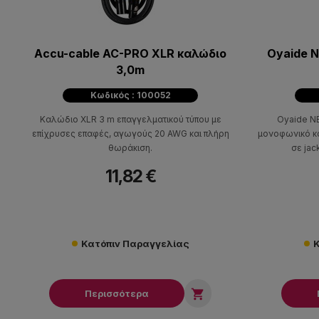
Accu-cable AC-PRO XLR καλώδιο
Oyaide N
3,0m
Κωδικός : 100052
Καλώδιο XLR 3 m επαγγελματικού τύπου με
Oyaide NE
επίχρυσες επαφές, αγωγούς 20 AWG και πλήρη
μονοφωνικό κα
θωράκιση.
σε jac
11,82 €
Κατόπιν Παραγγελίας
Κ

Περισσότερα