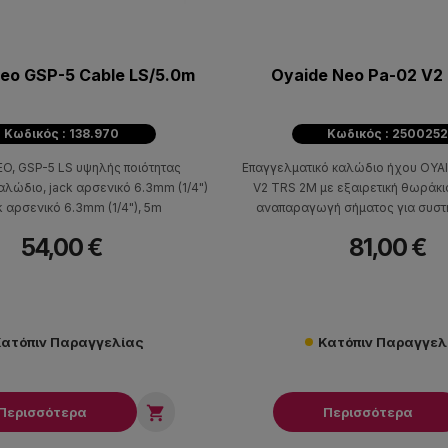
eo GSP-5 Cable LS/5.0m
Oyaide Neo Pa-02 V2
Κωδικός : 138.970
Κωδικός : 2500252
O, GSP-5 LS υψηλής ποιότητας
Επαγγελματικό καλώδιο ήχου OYA
λώδιο, jack αρσενικό 6.3mm (1/4")
V2 TRS 2M με εξαιρετική θωράκισ
k αρσενικό 6.3mm (1/4"), 5m
αναπαραγωγή σήματος για συστή
στούντιο.
54,00 €
81,00 €
ατόπιν Παραγγελίας
Κατόπιν Παραγγελ

Περισσότερα
Περισσότερα