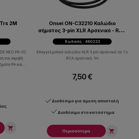
 Trs 2M
Onsei ON-C32210 Καλώδιο
σήματος 3-pin XLR Αρσενικό - RCA
Αρσενικό 1m
Κωδικός : 460223
IDE NEO PA-02
Επαγγελματικό καλώδιο XLR 3 pin αρσενικό σε 1 x
η και ακριβή
RCA αρσενικό, 1m
ματα PA και
7,50 €
Διαθέσιμο για άμεση αποστολή
ίας
Διαθέσιμο στο κατάστημα


Περισσότερα