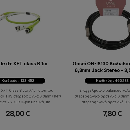
de d+ XFT class B 1m
Onsei ON-I8130 Καλώδι
6,3mm Jack Stereo - 3,
Jack Stereo 3
Κωδικός : 138.452
Κωδικός : 460233
 XFT Class B υψηλής ποιότητας
Επαγγελματικό balanced καλ
jack TRS στερεοφωνικά 6.3mm (1/4")
στερεοφωνικό αρσενικό 6.3mm σ
 σε 2 x XLR 3-pin θηλυκά, 1m
στερεοφωνικό αρσενικό 3.
28,00 €
7,80 €