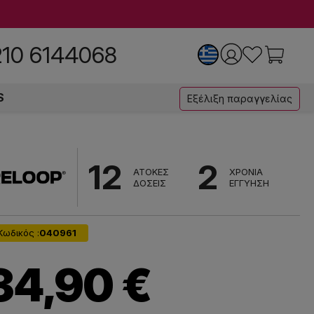
210 6144068
S
Εξέλιξη παραγγελίας
12
2
ΑΤΟΚΕΣ
ΧΡΟΝΙΑ
ΔΟΣΕΙΣ
ΕΓΓΥΗΣΗ
Κωδικός :
040961
34,90 €