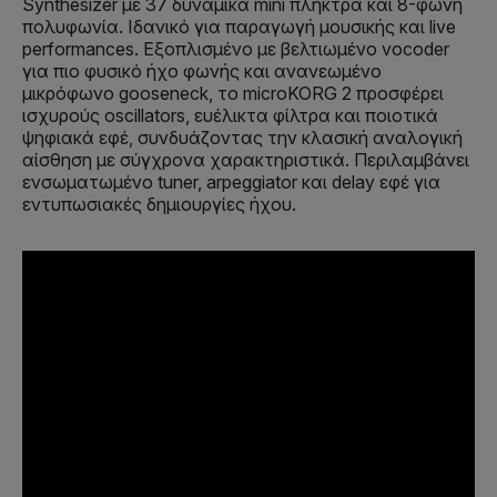
Synthesizer με 37 δυναμικά mini πλήκτρα και 8-φωνη
πολυφωνία. Ιδανικό για παραγωγή μουσικής και live
performances. Εξοπλισμένο με βελτιωμένο vocoder
για πιο φυσικό ήχο φωνής και ανανεωμένο
μικρόφωνο gooseneck, το microKORG 2 προσφέρει
ισχυρούς oscillators, ευέλικτα φίλτρα και ποιοτικά
ψηφιακά εφέ, συνδυάζοντας την κλασική αναλογική
αίσθηση με σύγχρονα χαρακτηριστικά. Περιλαμβάνει
ενσωματωμένο tuner, arpeggiator και delay εφέ για
εντυπωσιακές δημιουργίες ήχου.