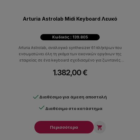
Arturia Astrolab Midi Keyboard Λευκό
Κωδικός : 139.805
Arturia Astrolab, αναλογικό synthesizer 61 πλήκτρων που
ενσωματώνει όλη τη γκάμα των εικονικών οργάνων της
εταιρείας σε ένα keyboard σχεδιασμένο για ζωντανές
εμφανίσεις αλλά και για παραγωγή.
1.382,00 €
Διαθέσιμο για άμεση αποστολή
Διαθέσιμο στο κατάστημα

Περισσότερα