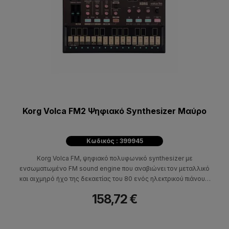
Korg Volca FM2 Ψηφιακό Synthesizer Μαύρο
Κωδικός : 399945
Korg Volca FM, ψηφιακό πολυφωνικό synthesizer με
ενσωματωμένο FM sound engine που αναβιώνει τον μεταλλικό
και αιχμηρό ήχο της δεκαετίας του 80 ενός ηλεκτρικού πιάνου ή
synth μπάσου.
158,72 €