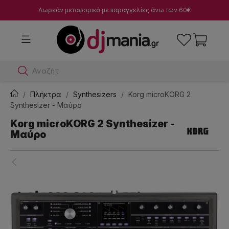
Δωρεάν μεταφορικά με παραγγελίες άνω των 60€
Αναζήτησε dj μί
Πλήκτρα
Synthesizers
Korg microKORG 2
Synthesizer - Μαύρο
Korg microKORG 2 Synthesizer -
Μαύρο