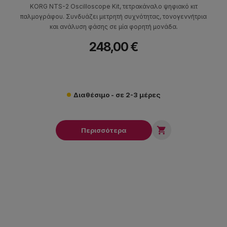
KORG NTS-2 Oscilloscope Kit, τετρακάναλο ψηφιακό κιτ
παλμογράφου. Συνδυάζει μετρητή συχνότητας, τονογεννήτρια
και ανάλυση φάσης σε μία φορητή μονάδα.
248,00 €
Διαθέσιμο - σε 2-3 μέρες

Περισσότερα