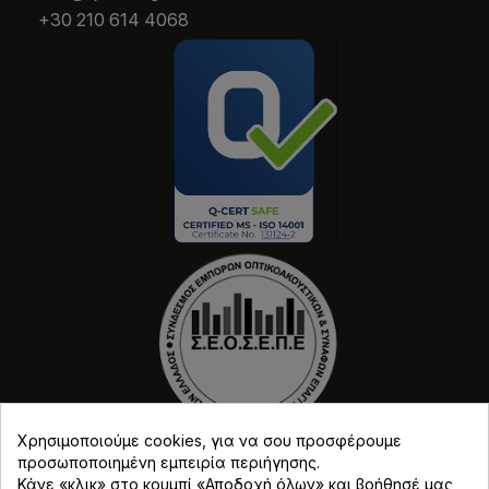
+30 210 614 4068
Χρησιμοποιούμε cookies, για να σου προσφέρουμε
προσωποποιημένη εμπειρία περιήγησης.
Κάνε «κλικ» στο κουμπί «Αποδοχή όλων» και βοήθησέ μας