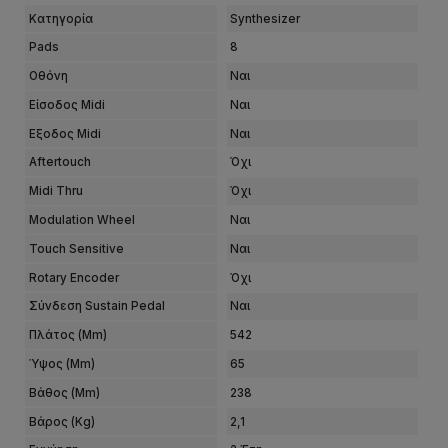
Κατηγορία
Synthesizer
Pads
8
Οθόνη
Ναι
Είσοδος Midi
Ναι
Εξοδος Midi
Ναι
Aftertouch
Όχι
Midi Thru
Όχι
Modulation Wheel
Ναι
Touch Sensitive
Ναι
Rotary Encoder
Όχι
Σύνδεση Sustain Pedal
Ναι
Πλάτος (mm)
542
Ύψος (mm)
65
Βάθος (mm)
238
Βάρος (kg)
2,1