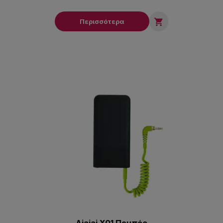

Περισσότερα
Aiaiai X01 Πομπός