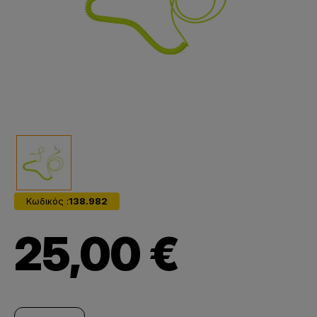
Κωδικός :
138.982
25,00 €