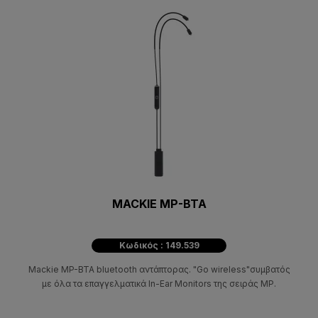
MACKIE MP-BTA
Κωδικός : 149.539
Mackie MP-BTA bluetooth αντάπτορας. "Go wireless"συμβατός
με όλα τα επαγγελματικά In-Ear Monitors της σειράς MP.