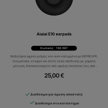
Aiaiai E10 earpads
Κωδικός : 138.987
Μαξιλάρια αφρού μνήμης «on-ear» καλυμμένα με REPREVE®,
ένα μαλακό, ελαφρύ και άνετο υλικό απόδοσης με χαμηλή
μόνωση. Κατασκευασμένο από υψηλής ποιότητας ίνες από
ανακυκλωμένα υλικά συμπεριλαμβανομένων πλαστικών
25,00 €
μπουκαλιών. Δίνει έμφαση στη λεπτομέρεια στις μεσαίες
συχνότητες για ένα καλά ισορροπημένο προφίλ ήχου.
Διαθέσιμο για άμεση αποστολή
Διαθέσιμο στο κατάστημα