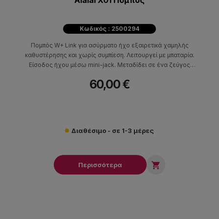
Κωδικός : 2500294
Πομπός W+ Link για ασύρματο ήχο εξαιρετικά χαμηλής
καθυστέρησης και χωρίς συμπίεση. Λειτουργεί με μπαταρία.
Είσοδος ήχου μέσω mini-jack. Μεταδίδει σε ένα ζεύγος
ακουστικών. Συμβατός με το H10 Headband.
60,00 €
Διαθέσιμο - σε 1-3 μέρες

Περισσότερα