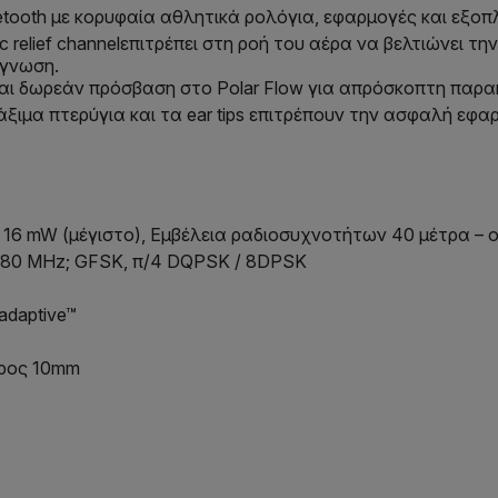
etooth με κορυφαία αθλητικά ρολόγια, εφαρμογές και εξοπ
 relief channelεπιτρέπει στη ροή του αέρα να βελτιώνει τη
ίγνωση.
αι δωρεάν πρόσβαση στο Polar Flow για απρόσκοπτη παρ
α πτερύγια και τα ear tips επιτρέπουν την ασφαλή εφαρ
1, 16 mW (μέγιστο), Εμβέλεια ραδιοσυχνοτήτων 40 μέτρα – 
480 MHz; GFSK, π/4 DQPSK / 8DPSK
adaptive™
τρος 10mm