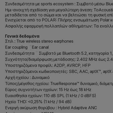
Συνδεσιμότητα με sports ecosystem : Συμβατό μέσω Blu
Ημι-ανοιχτή σχεδίαση για μεγαλύτερη άνεση: ΤοAcoustic
μεταδίδεται από το σώμα και να βελτιώσει τη φυσική επ
Ενισχύεται από το POLAR: Πλήρης ενσωμάτωση Polar κ
Ασφαλής εφαρμογή πολλαπλών αθλημάτων: Τα εναλλάξιμ
Γενικά δεδομένα
Στιλ : True wireless stereo earphones
Ear coupling ¨Ear canal
Συνδεσιμότητα ¨ Συμβατό με Bluetooth 5.2, κατηγορία 
Συχνότητα/διαμόρφωση μετάδοσης: 2.402 MHz έως 2.
Υποστηριζόμενα προφίλ: A2DP, AVRCP, HFP
Υποστηριζόμενοι κωδικοποιητές: SBC, AAC, aptX™, aptX 
Αρχή ηχείου : Δυναμικό
Τύπος/μέγεθος ηχείου: TrueResponse™ δυναμικό, διάμε
Εύρος συχνοτήτων ηχείων: 15 Hz έως 18 kHz
Ευαισθησία ηχείων: 110 dB SPL (1 kHz / 0 dBFS)
Ηχείο THD: <0,25% (1 kHz / 94 dB)
Ενεργή ακύρωση θορύβου : Hybrid Adaptive ANC