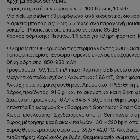
Αρχή μικροφώνου: MEMS
Εύρος συχνοτήτων μικροφώνου: 100 Hz έως 10 kHz
Mic pick-up pattern : 3 μικρόφωνα ανά ακουστικό, διαμ
Διάρκεια μπαταρίας: Έως 5,5 ώρες αναπαραγωγή μουσι
δοκιμής: iPhone, μεσαίο επίπεδο έντασης 85 dB)
Χρόνος φόρτισης: Περίπου. 1,5 ώρα για πλήρη φόρτιση
**Σημείωση: Οι θερμοκρασίες περιβάλλοντος >30°C και
Τύπος μπαταρίας: Ενσωματωμένες επαναφορτιζόμενες μπ
Θήκη φόρτισης: 850-950 mAh
Τροφοδοσία : 5V, 1000 mA max; Φόρτιση USB μέσω υπο
Μαγνητικό πεδίο ισχύος : Ακουστικά: 1,86 mT; Θήκη φόρ
Αντοχή στις καιρικές συνθήκες: Ακουστικά: IP55; Θήκη φ
Βάρος προϊόντος: 91,0 g (και τα ακουστικά και η θήκη φόρ
Διάσταση προϊόντος : 67,7 x 64,8 x 30,0 mm (θήκη φόρτι
Υποστήριξη εφαρμογών : Εφαρμογή Sennheiser Smart Cont
Χώρα προέλευσης : Σχεδιασμένο από τη Sennheiser στη 
Εύρος μέτρησης καρδιακών παλμών : 30 ~ 220 bpm απ
Εύρος θερμοκρασίας σώματος: 35,5 - 42,0 °C. Ακρίβεια: 
Αισθητήρες: Καρδιακός ρυθμός, Θερμοκρασία σώματος, 