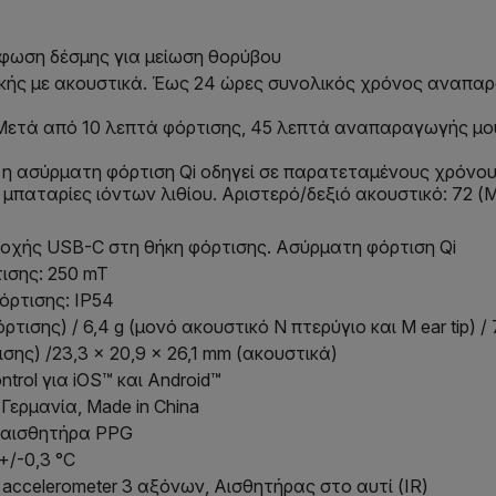
όρφωση δέσμης για μείωση θορύβου
κής με ακουστικά. Έως 24 ώρες συνολικός χρόνος αναπαρ
. Μετά από 10 λεπτά φόρτισης, 45 λεπτά αναπαραγωγής μο
 η ασύρματη φόρτιση Qi οδηγεί σε παρατεταμένους χρόνο
αταρίες ιόντων λιθίου. Αριστερό/δεξιό ακουστικό: 72 (M
δοχής USB-C στη θήκη φόρτισης. Ασύρματη φόρτιση Qi
τισης: 250 mT
όρτισης: IP54
τισης) / 6,4 g (μονό ακουστικό N πτερύγιο και M ear tip) /
σης) /23,3 x 20,9 x 26,1 mm (ακουστικά)
rol για iOS™ και Android™
Γερμανία, Made in China
ό αισθητήρα PPG
+/-0,3 °C
accelerometer 3 αξόνων, Αισθητήρας στο αυτί (IR)