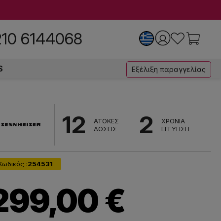
210 6144068
S
Εξέλιξη παραγγελίας
12
2
ΑΤΟΚΕΣ
ΧΡΟΝΙΑ
ΔΟΣΕΙΣ
ΕΓΓΥΗΣΗ
Κωδικός :
254531
299,00 €