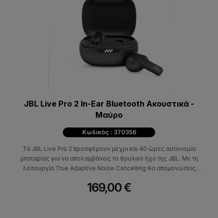
JBL Live Pro 2 In-Ear Bluetooth Ακουστικά -
Μαύρο
Κωδικός : 370356
Τα JBL Live Pro 2 προσφέρουν μέχρι και 40 ώρες αυτονομία
μπαταρίας για να απολαμβάνεις το θρυλικό ήχο της JBL. Με τη
λειτουργία True Adaptive Noise Cancelling θα απομονώσεις
όλους τους θορύβους για να εστιάζεις μόνο στον καθηλωτικό
169,00 €
ήχο που προσφέρουν.