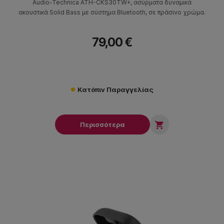
Audio-Technica ATH-CKS30TW+, ασύρματα δυναμικά
ακουστικά Solid Bass με σύστημα Bluetooth, σε πράσινο χρώμα.
79,00 €
Κατόπιν Παραγγελίας

Περισσότερα