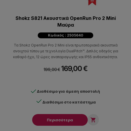
Shokz S821 Ακουστικά OpenRun Pro 2 Mini
Μαύρα
Κωδικός : 2505640
Τα Shokz OpenRun Pro 2 Mini είναι πρωτοποριακά ακουστικά
ανοιχτού τύπου με τεχνολογία DualPitch™. Διπλός οδηγός για
καθαρό ήχο, 12 ώρες αναπαραγωγής και IP55 ανθεκτικότητα.
169,00 €
199,00 €
Διαθέσιμο για άμεση αποστολή
Διαθέσιμο στο κατάστημα

Περισσότερα