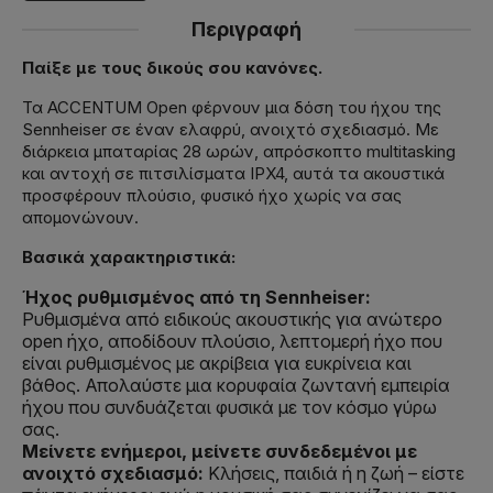
Περιγραφή
Παίξε με τους δικούς σου κανόνες.
Τα ACCENTUM Open φέρνουν μια δόση του ήχου της
Sennheiser σε έναν ελαφρύ, ανοιχτό σχεδιασμό. Με
διάρκεια μπαταρίας 28 ωρών, απρόσκοπτο multitasking
και αντοχή σε πιτσιλίσματα IPX4, αυτά τα ακουστικά
προσφέρουν πλούσιο, φυσικό ήχο χωρίς να σας
απομονώνουν.
Βασικά χαρακτηριστικά:
Ήχος ρυθμισμένος από τη Sennheiser:
Ρυθμισμένα από ειδικούς ακουστικής για ανώτερο
open ήχο, αποδίδουν πλούσιο, λεπτομερή ήχο που
είναι ρυθμισμένος με ακρίβεια για ευκρίνεια και
βάθος. Απολαύστε μια κορυφαία ζωντανή εμπειρία
ήχου που συνδυάζεται φυσικά με τον κόσμο γύρω
σας.
Μείνετε ενήμεροι, μείνετε συνδεδεμένοι με
ανοιχτό σχεδιασμό:
Κλήσεις, παιδιά ή η ζωή – είστε