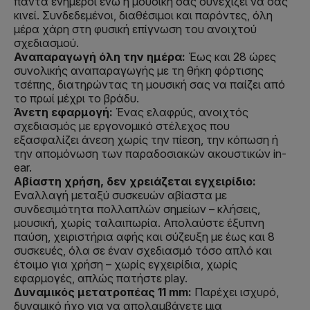
πάντα ενήμεροι ενώ η μουσική σας συνεχίζει να σας
κινεί. Συνδεδεμένοι, διαθέσιμοι και παρόντες, όλη
μέρα χάρη στη φυσική επίγνωση του ανοιχτού
σχεδιασμού.
Αναπαραγωγή όλη την ημέρα:
Έως και 28 ώρες
συνολικής αναπαραγωγής με τη θήκη φόρτισης
τσέπης, διατηρώντας τη μουσική σας να παίζει από
το πρωί μέχρι το βράδυ.
Άνετη εφαρμογή:
Ένας ελαφρύς, ανοιχτός
σχεδιασμός με εργονομικό στέλεχος που
εξασφαλίζει άνεση χωρίς την πίεση, την κόπωση ή
την απομόνωση των παραδοσιακών ακουστικών in-
ear.
Αβίαστη χρήση, δεν χρειάζεται εγχειρίδιο:
Εναλλαγή μεταξύ συσκευών αβίαστα με
συνδεσιμότητα πολλαπλών σημείων – κλήσεις,
μουσική, χωρίς ταλαιπωρία. Απολαύστε έξυπνη
παύση, χειριστήρια αφής και σύζευξη με έως και 8
συσκευές, όλα σε έναν σχεδιασμό τόσο απλό και
έτοιμο για χρήση – χωρίς εγχειρίδια, χωρίς
εφαρμογές, απλώς πατήστε play.
Δυναμικός μετατροπέας 11 mm:
Παρέχει ισχυρό,
δυναμικό ήχο για να απολαμβάνετε μια