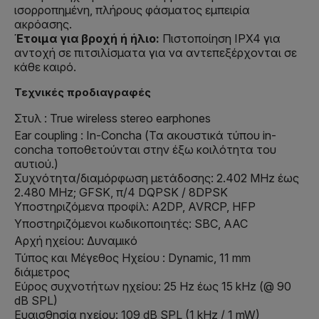
ισορροπημένη, πλήρους φάσματος εμπειρία
ακρόασης.
Έτοιμα για βροχή ή ήλιο:
Πιστοποίηση IPX4 για
αντοχή σε πιτσιλίσματα για να αντεπεξέρχονται σε
κάθε καιρό.
Τεχνικές προδιαγραφές
Στυλ : True wireless stereo earphones
Ear coupling : In-Concha (Τα ακουστικά τύπου in-
concha τοποθετούνται στην έξω κοιλότητα του
αυτιού.)
Συχνότητα/διαμόρφωση μετάδοσης: 2.402 MHz έως
2.480 MHz; GFSK, π/4 DQPSK / 8DPSK
Υποστηριζόμενα προφίλ: A2DP, AVRCP, HFP
Υποστηριζόμενοι κωδικοποιητές: SBC, AAC
Αρχή ηχείου: Δυναμικό
Τύπος και Μέγεθος Ηχείου : Dynamic, 11 mm
διάμετρος
Εύρος συχνοτήτων ηχείου: 25 Hz έως 15 kHz (@ 90
dB SPL)
Ευαισθησία ηχείου: 109 dB SPL (1 kHz / 1 mW)