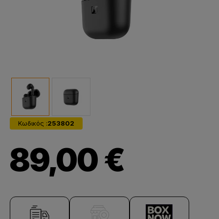
Κωδικός :
253802
89,00 €