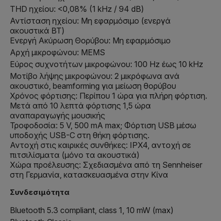
THD ηχείου: <0,08% (1 kHz / 94 dB)
Αντίσταση ηχείου: Μη εφαρμόσιμο (ενεργά
ακουστικά BT)
Ενεργή Ακύρωση Θορύβου: Μη εφαρμόσιμο
Αρχή μικροφώνου: MEMS
Εύρος συχνοτήτων μικροφώνου: 100 Hz έως 10 kHz
Μοτίβο λήψης μικροφώνου: 2 μικρόφωνα ανά
ακουστικό, beamforming για μείωση θορύβου
Χρόνος φόρτισης: Περίπου 1 ώρα για πλήρη φόρτιση.
Μετά από 10 λεπτά φόρτισης 1,5 ώρα
αναπαραγωγής μουσικής
Τροφοδοσία: 5 V, 500 mA max; Φόρτιση USB μέσω
υποδοχής USB-C στη θήκη φόρτισης.
Αντοχή στις καιρικές συνθήκες: IPX4, αντοχή σε
πιτσιλίσματα (μόνο τα ακουστικά)
Χώρα προέλευσης: Σχεδιασμένα από τη Sennheiser
στη Γερμανία, κατασκευασμένα στην Κίνα
Συνδεσιμότητα
Bluetooth 5.3 compliant, class 1, 10 mW (max)