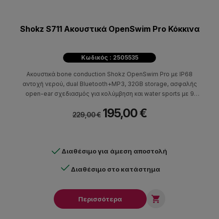
Shokz S711 Ακουστικά OpenSwim Pro Κόκκινα
Κωδικός : 2505535
Ακουστικά bone conduction Shokz OpenSwim Pro με IP68
αντοχή νερού, dual Bluetooth+MP3, 32GB storage, ασφαλής
open-ear σχεδιασμός για κολύμβηση και water sports με 9
ώρες αυτονομία.
195,00 €
229,00 €
Διαθέσιμο για άμεση αποστολή
Διαθέσιμο στο κατάστημα

Περισσότερα