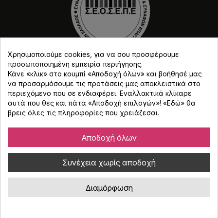
Χρησιμοποιούμε cookies, για να σου προσφέρουμε
προσωποποιημένη εμπειρία περιήγησης.
Κάνε «κλικ» στο κουμπί «Αποδοχή όλων» και βοήθησέ μας
να προσαρμόσουμε τις προτάσεις μας αποκλειστικά στο
περιεχόμενο που σε ενδιαφέρει. Εναλλακτικά κλίκαρε
αυτά που θες και πάτα «Αποδοχή επιλογών»! «
Εδώ
» θα
Copyright © Djmania 2026 / Οι τιμές περιλαμβάνουν
βρεις όλες τις πληροφορίες που χρειάζεσαι.
ΦΠΑ 24% εκτός και αν αναγράφεται διαφορετικά.
Αποδοχή όλων
Συνέχεια χωρίς αποδοχή
Διαμόρφωση
Κατασκευή eshop