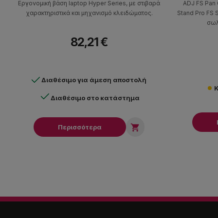
Εργονομική βάση laptop Hyper Series, με στιβαρά
ADJ FS Pan 
χαρακτηριστικά και μηχανισμό κλειδώματος.
Stand Pro FS 
σωλ
82,21 €
Διαθέσιμο για άμεση αποστολή
Κ
Διαθέσιμο στο κατάστημα

Περισσότερα