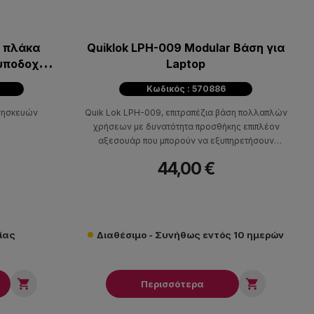
C πλάκα
Quiklok LPH-009 Modular Βάση για
υποδοχές
Laptop
m
Κωδικός : 570886
σησκευών
Quik Lok LPH-009, επιτραπέζια βάση πολλαπλών
χρήσεων με δυνατότητα προσθήκης επιπλέον
αξεσουάρ που μπορούν να εξυπηρετήσουν
ανάγκες ενός μοντέρνου στούντιο.
44,00 €
ίας
Διαθέσιμο - Συνήθως εντός 10 ημερών


Περισσότερα