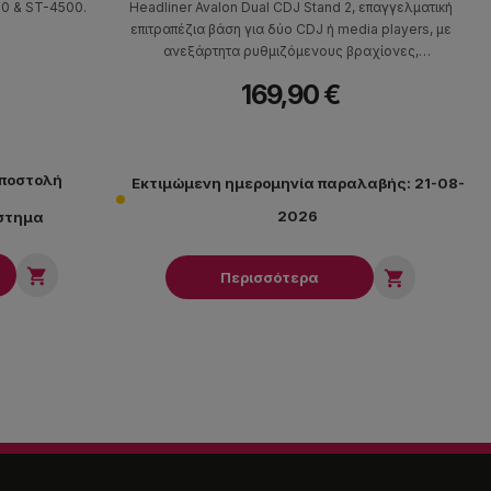
0 & ST-4500.
Headliner Avalon Dual CDJ Stand 2, επαγγελματική
επιτραπέζια βάση για δύο CDJ ή media players, με
ανεξάρτητα ρυθμιζόμενους βραχίονες,
δυνατότητα κλίσης και περιστροφής των
169,90 €
επιφανειών στήριξης και στιβαρή ατσάλινη βάση
που τοποθετείται κάτω από την κονσόλα DJ.
αποστολή
Εκτιμώμενη ημερομηνία παραλαβής: 21-08-
2026
άστημα


Περισσότερα