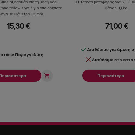
Glide αξεσουάρ για τη βάση Accu
DT τσάντα μεταφοράς για ST-380
Stand follow spot ή για οποιοδήποτε
Βάρος: 1,1 kg.
ήνα με διάμετρο 35 mm.
15,30 €
71,00 €
Διαθέσιμο για άμεση 
ατόπιν Παραγγελίας
Διαθέσιμο στο κατ

Περισσότερα
Περισσότερα