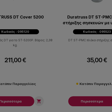
RUSS DT Cover 5200
Duratruss DT ST-PM
στήριξης σησκευών με 
διαμέτρου 35m
Κωδικός : 095120
Κωδικός : 095523
ς DT για το ST-5200P. Βάρος: 2,38
DT ST-PMC πλάκα στήριξης 
kg.
211,00 €
35,00 €
ατόπιν Παραγγελίας
Κατόπιν Παραγγελ

Περισσότερα
Περισσότερα