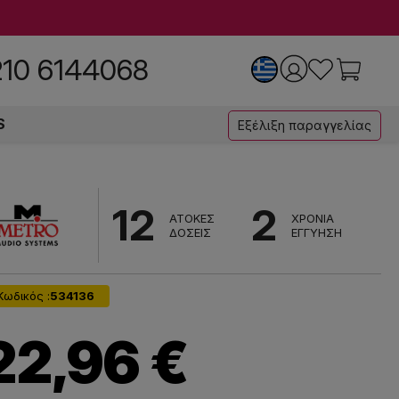
210 6144068
S
Εξέλιξη παραγγελίας
12
2
ΑΤΟΚΕΣ
ΧΡΟΝΙΑ
ΔΟΣΕΙΣ
ΕΓΓΥΗΣΗ
Κωδικός :
534136
22,96 €