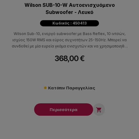
Wilson SUB-10-W Αυτοενισχυόμενο
Subwoofer - Λευκό
Κωδικός : 450413
Wilson Sub-10, ενεργό subwoofer με Bass Reflex, 10 ιντσών,
ισχύος 150W RMS και εύρος συχνοτήτων 25-150Hz. Μπορεί να
συνδεθεί με μία ευρεία γκάμα ενισχυτών και να χρησιμοποιηθεί
σε stereo ή surround οικιακές εφαρμογές
368,00 €
Κατόπιν Παραγγελίας

Περισσότερα