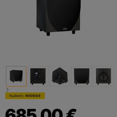
Κωδικός :
900003
685,00 €