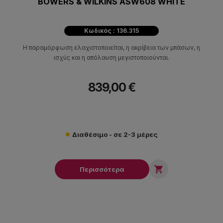
BOWERS & WILKINS ASW608 WHITE
Κωδικός : 136.315
Η παραμόρφωση ελαχιστοποιείται, η ακρίβεια των μπάσων, η
ισχύς και η απόλαυση μεγιστοποιούνται.
839,00 €
Διαθέσιμο - σε 2-3 μέρες

Περισσότερα