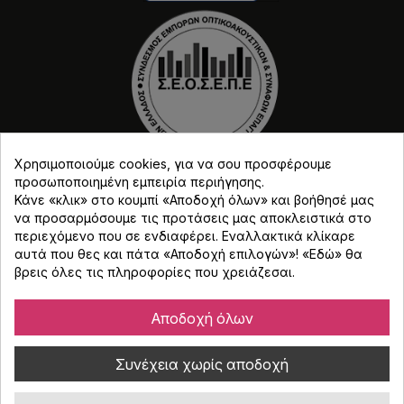
Χρησιμοποιούμε cookies, για να σου προσφέρουμε
προσωποποιημένη εμπειρία περιήγησης.
Κάνε «κλικ» στο κουμπί «Αποδοχή όλων» και βοήθησέ μας
να προσαρμόσουμε τις προτάσεις μας αποκλειστικά στο
περιεχόμενο που σε ενδιαφέρει. Εναλλακτικά κλίκαρε
αυτά που θες και πάτα «Αποδοχή επιλογών»! «
Εδώ
» θα
βρεις όλες τις πληροφορίες που χρειάζεσαι.
Copyright © Djmania 2026 / Οι τιμές περιλαμβάνουν
ΦΠΑ 24% εκτός και αν αναγράφεται διαφορετικά.
Αποδοχή όλων
Συνέχεια χωρίς αποδοχή