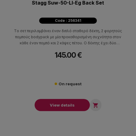
Stagg Suw-50-Ll-Eg Back Set
Code : 256341
Τo σετ περιλαμβάνει έναν διπλό σταθερό δέκτη, 2 φορητούς
πομπούς bodypack με μία προκαθορισμένη συχνότητα στον
κάθε έναν πομπό και 2 κάψες πέτου. Ο δέκτης έχει δύο
ανεξάρτητες εξόδους μία για καθε κανάλι με δυνατότητα
145.00 €
ρύθμισης της στάθμης έντασης. Περιλαμβάνεται σκληρή θήκη
μεταφοράς.
On request

View details