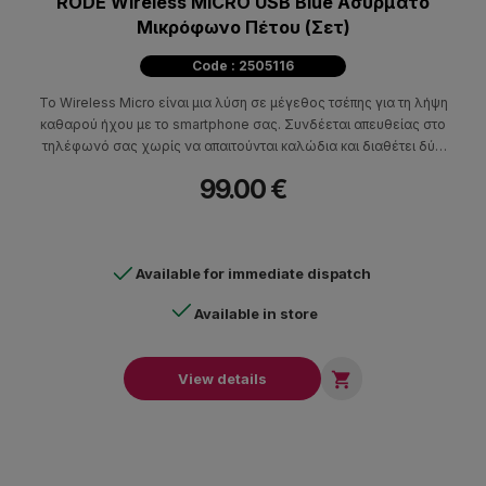
RODE Wireless MICRO USB Blue Ασύρματο
Μικρόφωνο Πέτου (Σετ)
Code : 2505116
Το Wireless Micro είναι μια λύση σε μέγεθος τσέπης για τη λήψη
καθαρού ήχου με το smartphone σας. Συνδέεται απευθείας στο
τηλέφωνό σας χωρίς να απαιτούνται καλώδια και διαθέτει δύο
πομπούς με κλιπ με ενσωματωμένα μικρόφωνα, ώστε να
99.00 €
μπορείτε να κάνετε εγγραφή σε δευτερόλεπτα.
Available for immediate dispatch
Available in store

View details