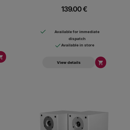
 οικιακού
139.00 €
 tabletop
Available for immediate
dispatch
Available in store


View details