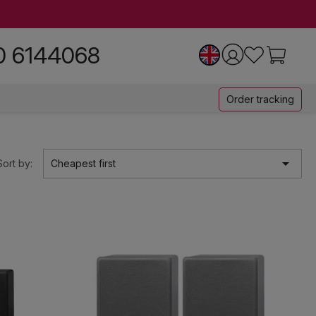
0 6144068
Order tracking

Sort by:
Cheapest first