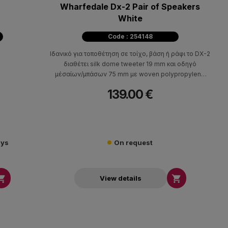
Wharfedale Dx-2 Pair of Speakers
White
Code : 254148
Ιδανικό για τοποθέτηση σε τοίχο, βάση ή ράφι το DX-2
διαθέτει silk dome tweeter 19 mm και οδηγό
μέσαίων/μπάσων 75 mm με woven polypropylene
cone.
139.00 €
ays
On request


View details