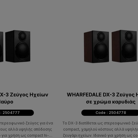
X-3 Ζεύγος Ηχείων
WHARFEDALE DX-3 Ζεύγος 
αύρο
σε χρώμα καρυδιάς
 : 2504777
Code : 2504778
στερεοφωνικό ζεύγος για ένα
Το DX-3 διατίθεται ως στερεοφωνικό ζεύ
τους αλλά υψηλής απόδοσης
compact, χαμηλού κόστους αλλά υψηλή
 για χρήση ως compact hi-fi,
ζευγάρι ηχείων. Ιδανικό για χρήση ως com