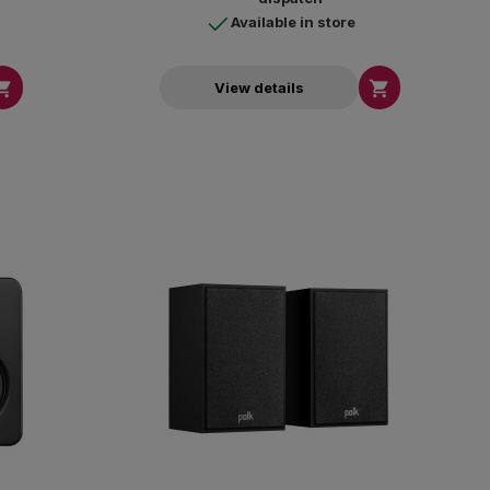
Available in store


View details