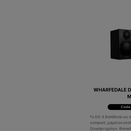
WHARFEDALE D
Μ
Code
Το DX-3 διατίθεται ως 
compact, χαμηλού κόσ
ζευγάρι ηχείων. Ιδανικό