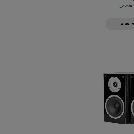
Avai
View d