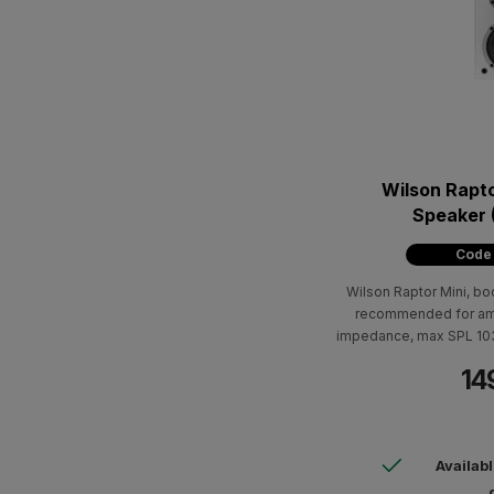
Wilson Rapto
Speaker (
Code
Wilson Raptor Mini, bo
recommended for am
impedance, max SPL 103
20.000Hz frequenc
14
bookshelf speaker, like
Raptor family, is a high
adapts to any interior. 
provide a wide 
Availab