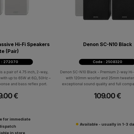
ssive Hi-Fi Speakers
Denon SC-N10 Black
e (Pair)
 : 272070
Code : 2508320
 a pair of 4.75 inch, 2-way,
Denon SC-N10 Black - Premium 2-way Hi-
with up to 65W at 6Ω, 50Hz –
with 120mm woofer and 25mm tweeter 
onse and bass reflex port.
exceptional sound quality and full compat
CEOL N10/N11 systems.
9.00 €
109.00 €
le for immediate
Available - usually in 1-3 d
dispatch
lable in store