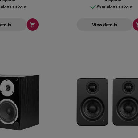
lable in store
Available in store

etails
View details