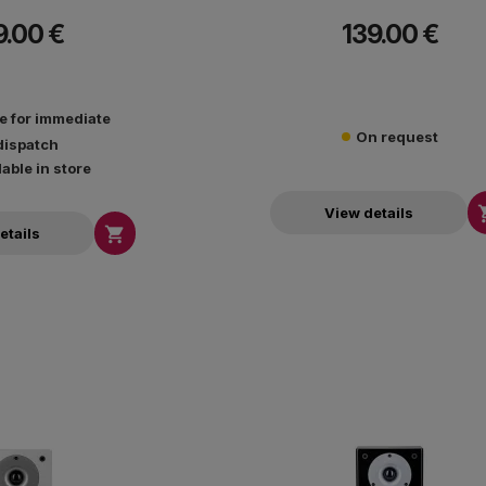
υς σε συστήματα οικιακού
πρόσθετους δορυφόρους σε συστήματα
9.00 €
139.00 €
ώς και desktop ή tabletop
κινηματογράφου, καθώς και desktop ή
edia ηχεία.
multimedia ηχεία.
le for immediate
On request
dispatch
lable in store
View details

etails