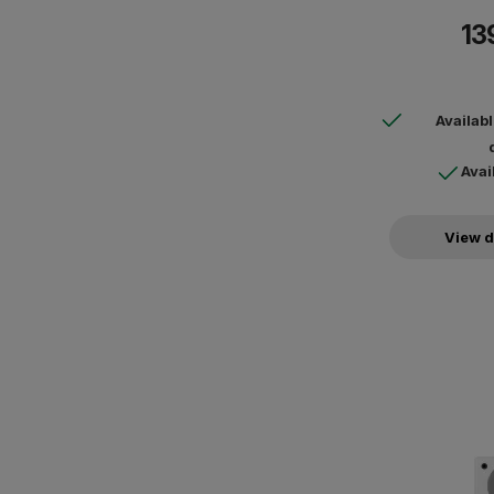
πρόσθετους δορυφόρο
13
κινηματογράφου, καθ
multim
Availab
Avai
View d