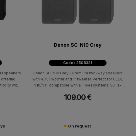
Denon SC-N10 Grey
Code : 2508321
Fi speakers
Denon SC-N10 Grey - Premium two-way speakers
offering
with 4.75? woofer and 1? tweeter. Perfect for CEOL
ibility with
N10/N11, compatible with all Hi-Fi systems. 50Hz-
20kHz frequency response, 6Ω impedance.
109.00 €
ays
On request