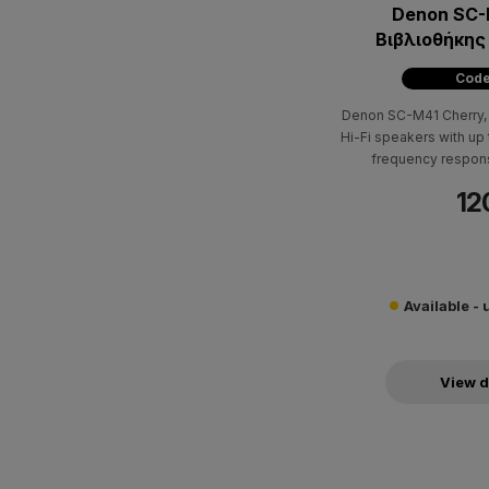
Denon SC-M
Code
Denon SC-M41 Cherry, i
Hi-Fi speakers with up
frequency respons
12
Available - 
View d