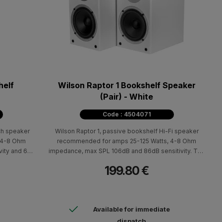
helf
Wilson Raptor 1 Bookshelf Speaker
(Pair) - White
Code : 4504071
nch speaker
Wilson Raptor 1, passive bookshelf Hi-Fi speaker
 4-8 Ohm
recommended for amps 25-125 Watts, 4-8 Ohm
ity and 60-
impedance, max SPL 106dB and 86dB sensitivity. Τhe
or Mini
Raptor 1 speaker have been designed to meet the
199.80 €
ents of the
expectations of even the most demanding cinema
at flexibly
enthusiasts.
nd small size
ons.
Available for immediate
dispatch