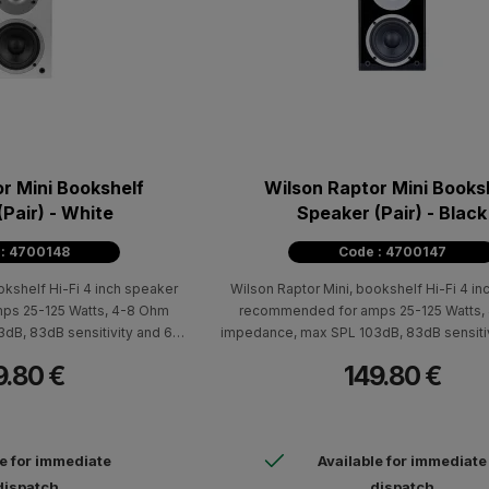
r Mini Bookshelf
Wilson Raptor Mini Books
Pair) - White
Speaker (Pair) - Black
 : 4700148
Code : 4700147
okshelf Hi-Fi 4 inch speaker
Wilson Raptor Mini, bookshelf Hi-Fi 4 i
ps 25-125 Watts, 4-8 Ohm
recommended for amps 25-125 Watts,
dB, 83dB sensitivity and 60-
impedance, max SPL 103dB, 83dB sensitiv
y response. Raptor Mini
20.000Hz frequency response. Rapt
9.80 €
149.80 €
 the other components of the
bookshelf speaker, like the other compon
-quality product that flexibly
Raptor family, is a high-quality product th
The classic form and small size
adapts to any interior. The classic form a
range of applications.
provide a wide range of applicati
le for immediate
Available for immediate
dispatch
dispatch