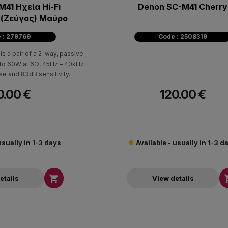
41 Ηχεία Hi-Fi
Denon SC-M41 Cherry
Βιβλιοθήκης (Ζεύγος) Μαύρο
 : 279769
Code : 2508319
s a pair of a 2-way, passive
 to 60W at 6Ω, 45Hz – 40kHz
e and 83dB sensitivity.
0.00 €
120.00 €
usually in 1-3 days
Available - usually in 1-3 d

etails
View details