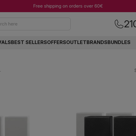
Free shipping on orders over 60€
21
rch here
VALS
BEST SELLERS
OFFERS
OUTLET
BRANDS
BUNDLES
.