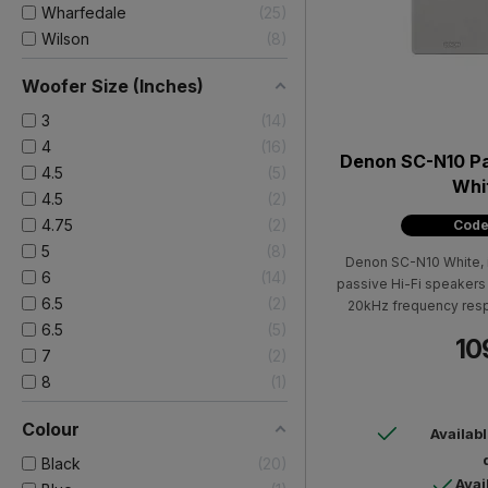
Wharfedale
25
Wilson
8
Woofer Size (Inches)
3
14
4
16
Denon SC-N10 Pa
4.5
5
Whit
4.5
2
4.75
2
Code
5
8
Denon SC-N10 White, is
6
14
passive Hi-Fi speakers 
6.5
2
20kHz frequency resp
6.5
5
10
7
2
8
1
Colour
Availab
Black
20
Avai