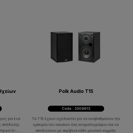
Ηχείων
Polk Audio T15
Code : 2508613
γος για ένα
Τα T15 έχουν σχεδιαστεί για να αναβαθμίσουν την
ς απόδοσης
εμπειρία του οικιακού σας κινηματογράφου και να
pact hi-fi,
αποδώσουν με ακρίβεια κάθε μουσικό κομμάτι.