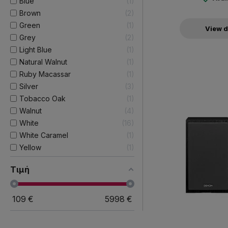
Blue
1
Brown
2
Green
1
View d
Grey
2
Light Blue
1
Natural Walnut
1
Ruby Macassar
1
Silver
3
Tobacco Oak
1
Walnut
4
White
16
White Caramel
1
Yellow
1
Τιμή
109
€
5998
€