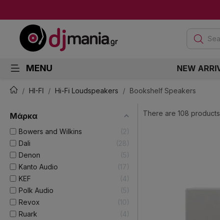
Sea
MENU
NEW ARRI
HI-FI
Hi-Fi Loudspeakers
Bookshelf Speakers
There are 108 products
Μάρκα
Bowers and Wilkins
2
Dali
28
Denon
5
Kanto Audio
17
KEF
4
Polk Audio
5
Revox
10
Ruark
4