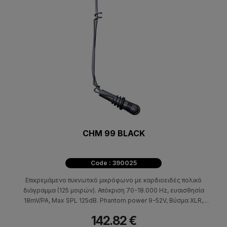
CHM 99 BLACK
Code : 390025
Επικρεμάμενο πυκνωτικό μικρόφωνο με καρδιοειδές πολικό
διάγραμμα (125 μοιρών). Απόκριση 70-18.000 Hz, ευαισθησία
18mV/PA, Max SPL 125dB. Phantom power 9-52V, Βύσμα XLR,
μήκος 5.5 cm. Ιδανικό για χορωδίες, χώρους λατρείας,
142.82 €
συνέδρια.