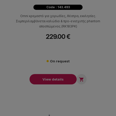
Code : 143.493
Omni κρεμαστό για χορωδίες, θέατρα, εκκλησίες.
Συμπεριλαμβάνεται καλώδιο & προ-ενισχυτής phantom
αποσπώμενος (RK183PK)
229.00 €
On request

View details