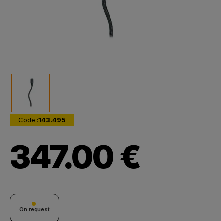
Code :
143.495
347.00 €
On request