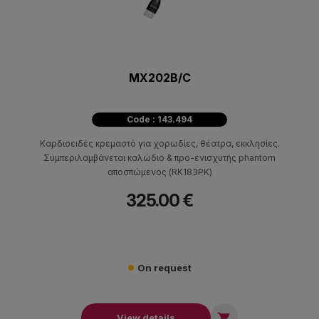
MX202B/C
Code : 143.494
Καρδιοειδές κρεμαστό για χορωδίες, θέατρα, εκκλησίες.
Συμπεριλαμβάνεται καλώδιο & προ-ενισχυτής phantom
αποσπώμενος (RK183PK)
325.00 €
On request

View details