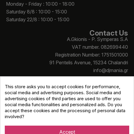
Monday - Friday : 10:00 - 18:00
Saturday 8/8 : 10:00 - 15:00
Saturday 22/8 : 10:00 - 15:00
Contact Us
A.Gkionis - P. Symperas S.A
VAT number. 082699440
Registration Number: 1751501000
91 Pentelis Avenue, 15234 Chalandri
info@djmania.gr
+30 210 614 4068
This store asks you to accept cookies for performance,
social media and advertising purposes. Social media and
advertising cookies of third parties are used to offer you
social media functionalities and personalized ads. Do you
accept these cookies and the processing of personal data
involved?
Copyright © Djmania 2026 / All prices include 24% VAT
unless otherwise stated
Accept