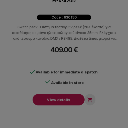
EPX-420D
Code : 630150
Switch pack. Σύστημα τεσσάρων ρελέ (20Α έκαστο) για
τοποθέτηση σε ράγα ηλεκτρολογικού πίνακα 35mm. Ελέγχεται
από τέσσερα κανάλια DMX / RS485. Διαθέτει timer, μπορεί να
ενταχθεί σε σύστημα κεντρικού ελέγχου έως 99 ζωνών.
409.00 €
Συνεργάζεται με τα πανελ ελέγχου ECP, και λειτουργεί
αυτόνομα ή και συγχρονισμένα. Διαστάσεις (ΗχWxD)
59x158x87,5 - 0,46kg.
Available for immediate dispatch
Available in store

View details