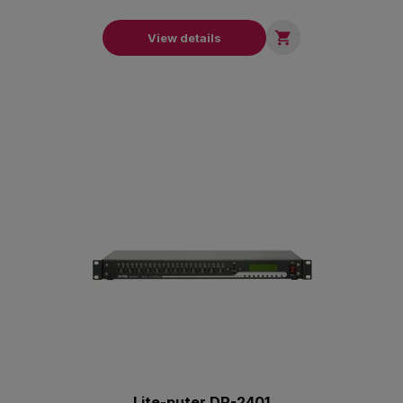

View details
Lite-puter DP-2401