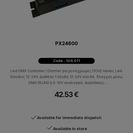
PX24600
Code : 104.011
Led DMX Controller / Dimmer για μονόχρωμες (1CH) ταινίες Led.
Είσοδος 12-24V. Διαθέτει 1 έξοδο 12-24V στα 6Α. Έλεγχος μέσω
DMX (RJ45) ή 0-10V αναλογικό. Διαστάσεις:
L153(mm)*W41(mm)*H25(mm). Βάρος: 221.5g
42.53 €
Available for immediate dispatch
Available in store