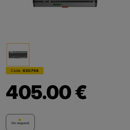
Code :
630756
405.00 €
On request