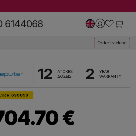
0 6144068
Order tracking
12
2
ΑΤΟΚΕΣ
YEAR
ΔΟΣΕΙΣ
WARRANTY
Code :
630099
704.70 €