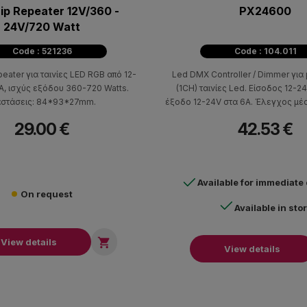
ip Repeater 12V/360 -
PX24600
24V/720 Watt
Code : 521236
Code : 104.011
peater για ταινίες LED RGB από 12-
Led DMX Controller / Dimmer γι
0A, ισχύς εξόδου 360-720 Watts.
(1CH) ταινίες Led. Είσοδος 12-24V
Διαστάσεις: 84*93*27mm.
έξοδο 12-24V στα 6Α. Έλεγχος μέ
ή 0-10V αναλογικό. Διαστ
29.00 €
42.53 €
L153(mm)*W41(mm)*H25(mm). Βά
Available for immediate
On request
Available in sto

View details
View details