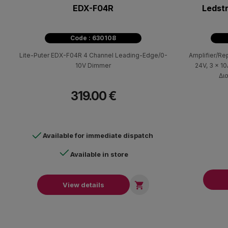
EDX-F04R
Ledstr
Code : 630108
Lite-Puter EDX-F04R 4 Channel Leading-Edge/0-
Amplifier/Re
10V Dimmer
24V, 3 x 1
319.00 €
Available for immediate dispatch
Available in store

View details