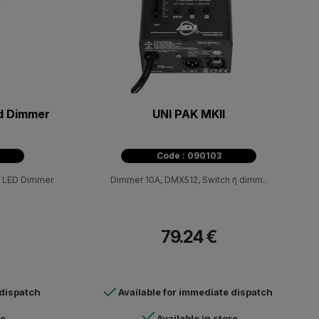
d Dimmer
UNI PAK MKII
Code : 090103
e LED Dimmer
Dimmer 10A, DMX512, Switch ή dimm..
79.24 €
 dispatch
Available for immediate dispatch
re
Available in store