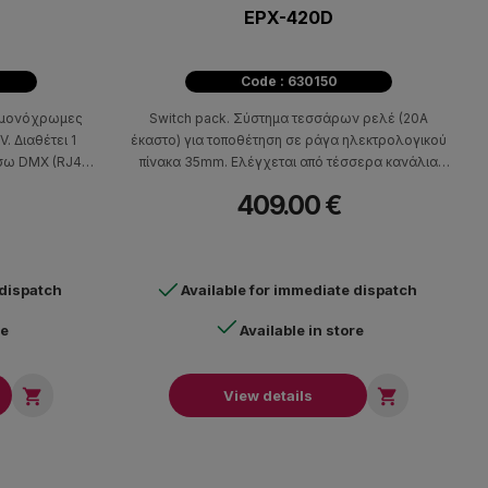
EPX-420D
Code : 630150
α μονόχρωμες
Switch pack. Σύστημα τεσσάρων ρελέ (20Α
. Διαθέτει 1
έκαστο) για τοποθέτηση σε ράγα ηλεκτρολογικού
σω DMX (RJ45)
πίνακα 35mm. Ελέγχεται από τέσσερα κανάλια
άσεις:
DMX / RS485. Διαθέτει timer, μπορεί να ενταχθεί
409.00 €
ρος: 221.5g
σε σύστημα κεντρικού ελέγχου έως 99 ζωνών.
Συνεργάζεται με τα πανελ ελέγχου ECP, και
λειτουργεί αυτόνομα ή και συγχρονισμένα.
Διαστάσεις (ΗχWxD) 59x158x87,5 - 0,46kg.
 dispatch
Available for immediate dispatch
re
Available in store


View details