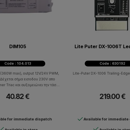
DIM105
Lite Puter DX-1006Τ Le
Code : 104.013
Code : 630192
 (360W max), output 12V/24V PWM,
Lite-Puter DX-1006 Trailing-Edg
. Δέχεται σήμα εισοδου 230V απο
mer Triac και αυξομειώνει την τάση
πο 0-12V DC ή 0-24v DC. Είναι
40.82 €
219.00 €
υ έχουμε κοινούς ντιμαριζόμενους
 θέλουμε να τους αντικαταστήσουμε
ες led χωρίς να αλλάξουμε την
χει δυνατοτητα παροχής ρεύματος
able for immediate dispatch
Available for immediate
έως 15Α.
Available in store
Available in sto