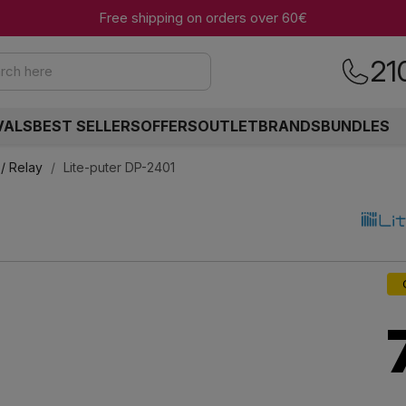
Free shipping on orders over 60€
21
rch here
VALS
BEST SELLERS
OFFERS
OUTLET
BRANDS
BUNDLES
/ Relay
Lite-puter DP-2401