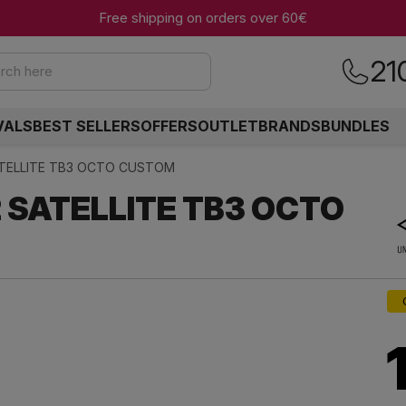
Free shipping on orders over 60€
21
rch here
VALS
BEST SELLERS
OFFERS
OUTLET
BRANDS
BUNDLES
ATELLITE TB3 OCTO CUSTOM
 SATELLITE TB3 OCTO