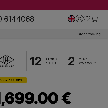
0 6144068
Order tracking
12
2
ΑΤΟΚΕΣ
YEAR
ΔΟΣΕΙΣ
WARRANTY
Code :
138.807
1,699.00 €