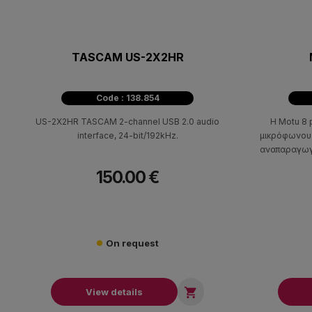
TASCAM US-2X2HR
Code : 138.854
US-2X2HR TASCAM 2-channel USB 2.0 audio
Η Motu 8 
interface, 24-bit/192kHz.
μικρόφωνου 
αναπαραγωγή
κανάλια ADAT
150.00 €
όσα χρει
υπολογιστή σ
ψη
On request

View details