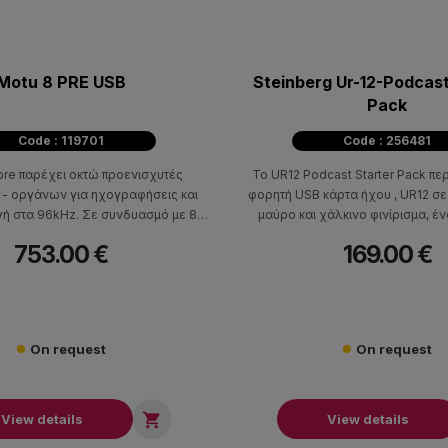
Motu 8 PRE USB
Steinberg Ur-12-Podcast
Pack
Code : 119701
Code : 256481
pre παρέχει οκτώ προενισχυτές
Το UR12 Podcast Starter Pack πε
- οργάνων για ηχογραφήσεις και
φορητή USB κάρτα ήχου , UR12 σ
 στα 96kHz. Σε συνδυασμό με 8
μαύρο και χάλκινο φινίρισμα, έ
 οπτική ψηφιακή I/O προσφέρει όλα
μικρόφωνο ST-M01 με αξεσουάρ μι
753.00 €
169.00 €
άζεστε για να μετατρέψετε τον
βάση , pop filter και καλώδιο , καθ
ας σε ένα ισχυρό 24 - bit , 96kHz
πρόσφατες εκδόσεις του WaveLab
φιακό σταθμό εργασίας
AI και λογισμικό Cubasis
On request
On request

View details
View details