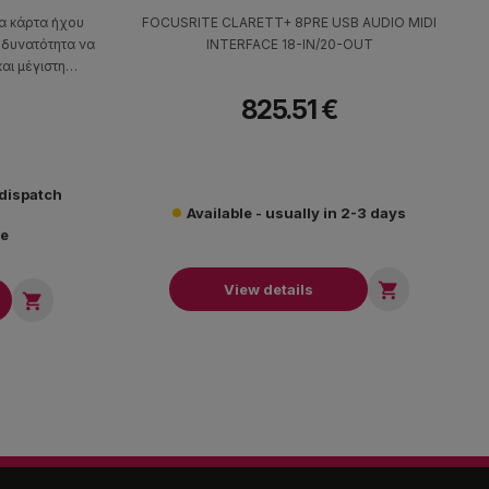
μία κάρτα ήχου
FOCUSRITE CLARETT+ 8PRE USB AUDIO MIDI
η δυνατότητα να
INTERFACE 18-IN/20-OUT
αι μέγιστη
825.51 €
 dispatch
Available - usually in 2-3 days
re

View details
