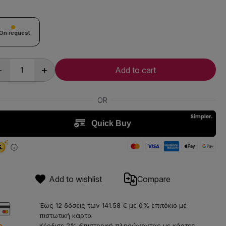
On request
-
+
Add to cart
Add to wishlist
Compare
Έως 12 δόσεις των 141.58 € με 0% επιτόκιο με
πιστωτική κάρτα
Κέρδισε 2% €πιστροφή πληρώνοντας με κάρτες