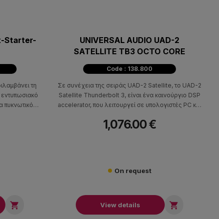
-Starter-
UNIVERSAL AUDIO UAD-2
SATELLITE TB3 OCTO CORE
Code : 138.800
ριλαμβάνει τη
Σε συνέχεια της σειράς UAD-2 Satellite, το UAD-2
ε εντυπωσιακό
Satellite Thunderbolt 3, είναι ένα καινούργιο DSP
να πυκνωτικό
accelerator, που λειτουργεί σε υπολογιστές PC και
α επιτραπέζια
Mac, με σύνδεση Thunderbolt 3.
1,076.00 €
ώς και τις πιο
 Cast, Cubase
 LE.
On request


View details