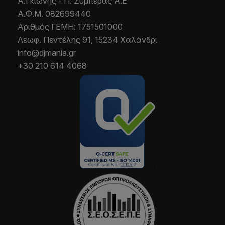
Α.Γκιώνης - Π. Συμπεράς Α.Ε
Α.Φ.Μ. 082699440
Aριθμός ΓΕΜΗ: 1751501000
Λεωφ. Πεντέλης 91, 15234 Χαλάνδρι
info@djmania.gr
+30 210 614 4068