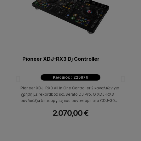
Pioneer XDJ-RX3 Dj Controller
Κωδικός : 225876
Pioneer XDJ-RX3 All in One Controller 2 καναλιών για
χρήση με rekordbox και Serato DJ Pro. Ο XDJ-RX3
συνδυάζει λειτουργίες που συναντάμε στα CDJ-3000
Media Player και στον μίκτη DJM 900 της σειράς
2.070,00 €
Nexus 2.